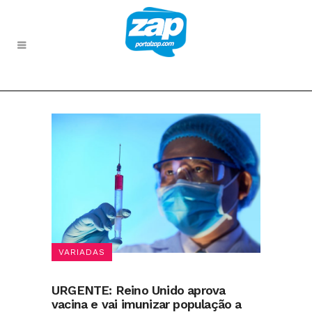
VARIADAS
URGENTE: Reino Unido aprova
vacina e vai imunizar população a