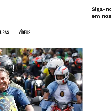
Siga-n
em no
TURAS
VÍDEOS