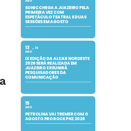
AGO
SONIC CHEGA A JUAZEIRO PELA
PRIMEIRA VEZ COM
ESPETÁCULO TEATRAL E DUAS
SESSÕES EM AGOSTO
13
14
AGO
IX EDIÇÃO DA ALCAR NORDESTE
2026 SERÁ REALIZADA EM
JUAZEIRO E REUNIRÁ
PESQUISADORES DA
COMUNICAÇÃO
ta
15
AGO
PETROLINA VAI TREMER COM O
AGOSTO PRO ROCK PNZ 2026