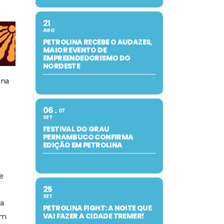
21
AGO
PETROLINA RECEBE O AUDAZES,
MAIOR EVENTO DE
EMPREENDEDORISMO DO
NORDESTE
ina
06
07
SET
FESTIVAL DO GRAU
PERNAMBUCO CONFIRMA
EDIÇÃO EM PETROLINA
e
25
SET
 a
PETROLINA FIGHT: A NOITE QUE
VAI FAZER A CIDADE TREMER!
em