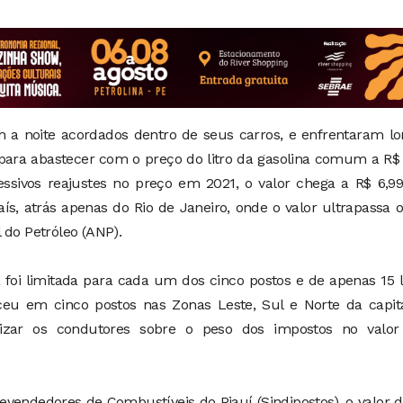
 a noite acordados dentro de seus carros, e enfrentaram lo
 para abastecer com o preço do litro da gasolina comum a R$
cessivos reajustes no preço em 2021, o valor chega a R$ 6,
ís, atrás apenas do Rio de Janeiro, onde o valor ultrapassa 
 do Petróleo (ANP).
 foi limitada para cada um dos cinco postos e de apenas 15 l
ceu em cinco postos nas Zonas Leste, Sul e Norte da capita
ntizar os condutores sobre o peso dos impostos no valor
evendedores de Combustíveis do Piauí (Sindipostos), o valor 