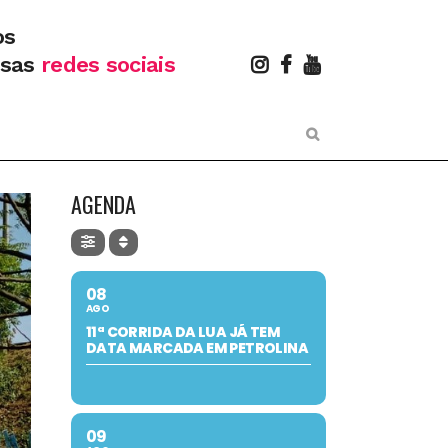
os
ssas
redes sociais
AGENDA
08
AGO
11ª CORRIDA DA LUA JÁ TEM
DATA MARCADA EM PETROLINA
09