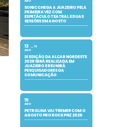
AGO
SONIC CHEGA A JUAZEIRO PELA
PRIMEIRA VEZ COM
ESPETÁCULO TEATRAL E DUAS
SESSÕES EM AGOSTO
13
14
AGO
IX EDIÇÃO DA ALCAR NORDESTE
2026 SERÁ REALIZADA EM
JUAZEIRO E REUNIRÁ
PESQUISADORES DA
COMUNICAÇÃO
15
AGO
PETROLINA VAI TREMER COM O
AGOSTO PRO ROCK PNZ 2026