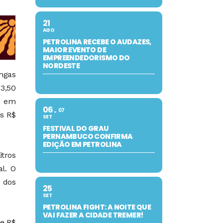
21
AGO
PETROLINA RECEBE O AUDAZES,
MAIOR EVENTO DE
EMPREENDEDORISMO DO
NORDESTE
ngas
 3,50
99 em
06
07
os R$
SET
FESTIVAL DO GRAU
PERNAMBUCO CONFIRMA
EDIÇÃO EM PETROLINA
itros
l. O
 dos
25
SET
PETROLINA FIGHT: A NOITE QUE
VAI FAZER A CIDADE TREMER!
de R$