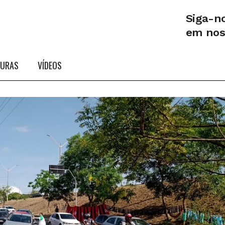
Siga-n
em no
TURAS
VÍDEOS