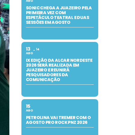
AGO
SONIC CHEGA A JUAZEIRO PELA
PRIMEIRA VEZ COM
ESPETÁCULO TEATRAL E DUAS
SESSÕES EM AGOSTO
13
14
AGO
IX EDIÇÃO DA ALCAR NORDESTE
2026 SERÁ REALIZADA EM
JUAZEIRO E REUNIRÁ
PESQUISADORES DA
COMUNICAÇÃO
15
AGO
PETROLINA VAI TREMER COM O
AGOSTO PRO ROCK PNZ 2026