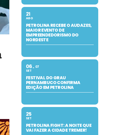
21
AGO
PETROLINA RECEBE O AUDAZES,
MAIOR EVENTO DE
EMPREENDEDORISMO DO
NORDESTE
a
06
07
SET
FESTIVAL DO GRAU
PERNAMBUCO CONFIRMA
EDIÇÃO EM PETROLINA
25
SET
PETROLINA FIGHT: A NOITE QUE
VAI FAZER A CIDADE TREMER!