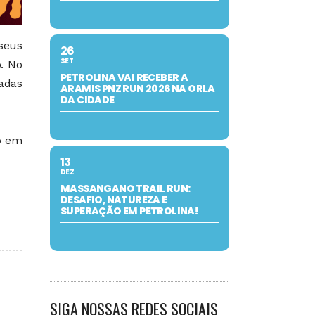
 seus
26
SET
. No
PETROLINA VAI RECEBER A
iadas
ARAMIS PNZ RUN 2026 NA ORLA
DA CIDADE
io em
13
DEZ
MASSANGANO TRAIL RUN:
DESAFIO, NATUREZA E
SUPERAÇÃO EM PETROLINA!
SIGA NOSSAS REDES SOCIAIS