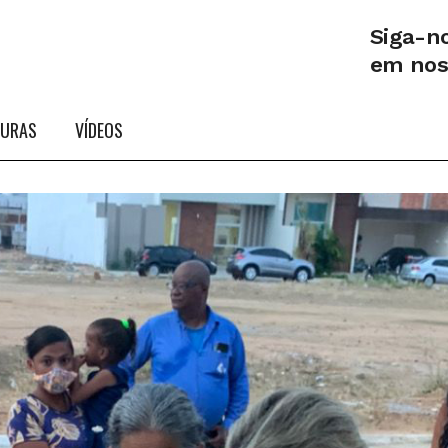
Siga-n
em no
TURAS
VÍDEOS