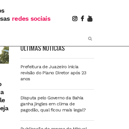
os
PESQUISAR NOTÍCIAS
ssas
redes sociais
ÚLTIMAS NOTÍCIAS
Prefeitura de Juazeiro inicia
revisão do Plano Diretor após 23
anos
o
 a
Disputa pelo Governo da Bahia
le
ganha jingles em clima de
eja
pagodão, qual ficou mais legal?
Publicação de esposa de Miguel