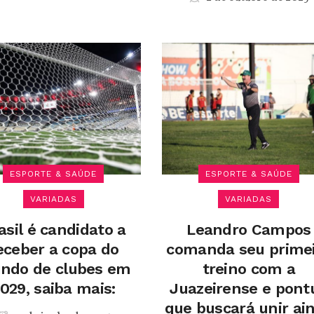
ESPORTE & SAÚDE
ESPORTE & SAÚDE
VARIADAS
VARIADAS
asil é candidato a
Leandro Campos
eceber a copa do
comanda seu prime
ndo de clubes em
treino com a
029, saiba mais:
Juazeirense e pont
que buscará unir ai