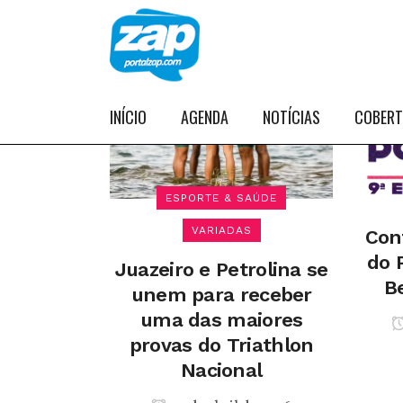
INÍCIO
AGENDA
NOTÍCIAS
COBER
ESPORTE & SAÚDE
VARIADAS
Conf
do 
Juazeiro e Petrolina se
B
unem para receber
uma das maiores
provas do Triathlon
Nacional