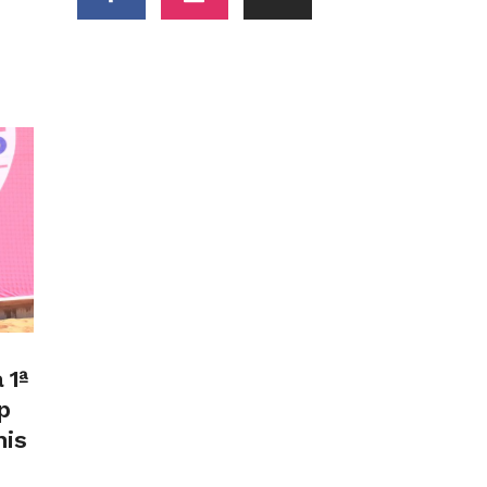
 1ª
p
nis