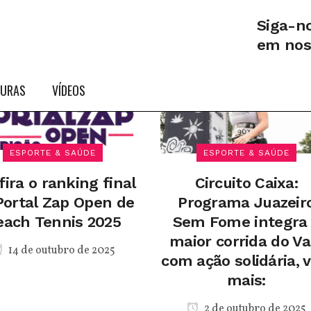
Siga-n
em no
TURAS
VÍDEOS
ESPORTE & SAÚDE
ESPORTE & SAÚDE
ira o ranking final
Circuito Caixa:
Portal Zap Open de
Programa Juazeir
each Tennis 2025
Sem Fome integra
maior corrida do Va
14 de outubro de 2025
com ação solidária, v
mais:
2 de outubro de 2025