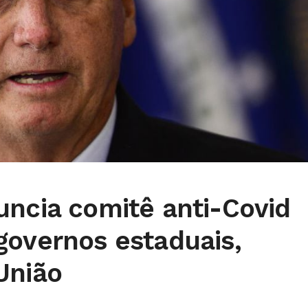
uncia comitê anti-Covid
governos estaduais,
União