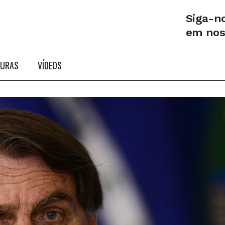
Siga-n
em no
TURAS
VÍDEOS