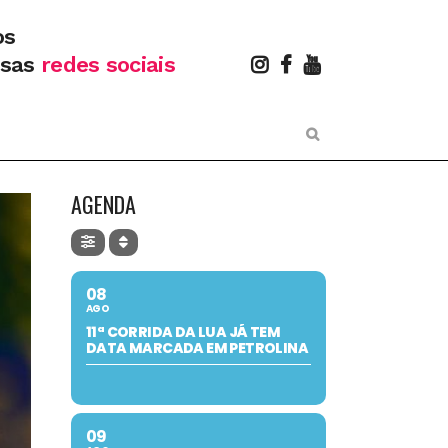
os
ssas
redes sociais
AGENDA
08
AGO
11ª CORRIDA DA LUA JÁ TEM
DATA MARCADA EM PETROLINA
09