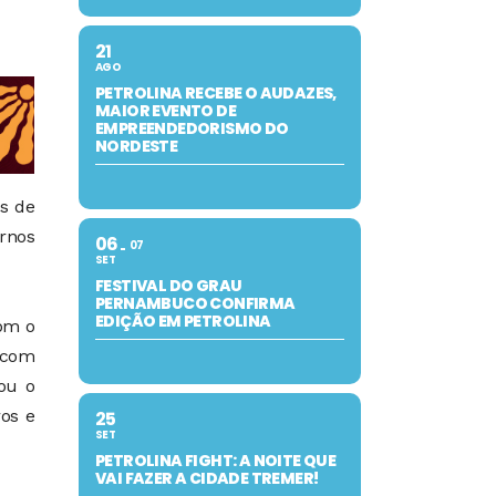
21
AGO
PETROLINA RECEBE O AUDAZES,
MAIOR EVENTO DE
EMPREENDEDORISMO DO
NORDESTE
es de
rnos
06
07
SET
FESTIVAL DO GRAU
PERNAMBUCO CONFIRMA
EDIÇÃO EM PETROLINA
com o
 com
ou o
os e
25
SET
PETROLINA FIGHT: A NOITE QUE
VAI FAZER A CIDADE TREMER!