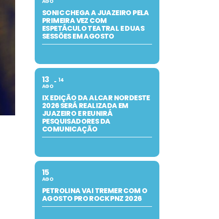
AGO
SONIC CHEGA A JUAZEIRO PELA
PRIMEIRA VEZ COM
ESPETÁCULO TEATRAL E DUAS
SESSÕES EM AGOSTO
13
14
AGO
IX EDIÇÃO DA ALCAR NORDESTE
2026 SERÁ REALIZADA EM
JUAZEIRO E REUNIRÁ
PESQUISADORES DA
COMUNICAÇÃO
15
AGO
PETROLINA VAI TREMER COM O
AGOSTO PRO ROCK PNZ 2026