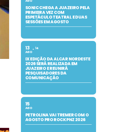
AGO
SONIC CHEGA A JUAZEIRO PELA
PRIMEIRA VEZ COM
ESPETÁCULO TEATRAL E DUAS
SESSÕES EM AGOSTO
13
14
AGO
IX EDIÇÃO DA ALCAR NORDESTE
2026 SERÁ REALIZADA EM
JUAZEIRO E REUNIRÁ
PESQUISADORES DA
COMUNICAÇÃO
15
AGO
PETROLINA VAI TREMER COM O
AGOSTO PRO ROCK PNZ 2026