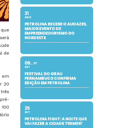
21
AGO
PETROLINA RECEBE O AUDAZES,
MAIOR EVENTO DE
o que
EMPREENDEDORISMO DO
será
NORDESTE
Saúde
l de
06
07
SET
FESTIVAL DO GRAU
s em
PERNAMBUCO CONFIRMA
EDIÇÃO EM PETROLINA
r 20
 três
pré-
a 100
25
SET
ório
PETROLINA FIGHT: A NOITE QUE
VAI FAZER A CIDADE TREMER!