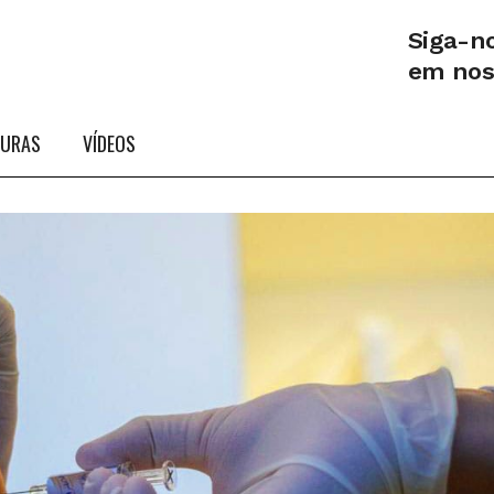
Siga-n
em no
TURAS
VÍDEOS