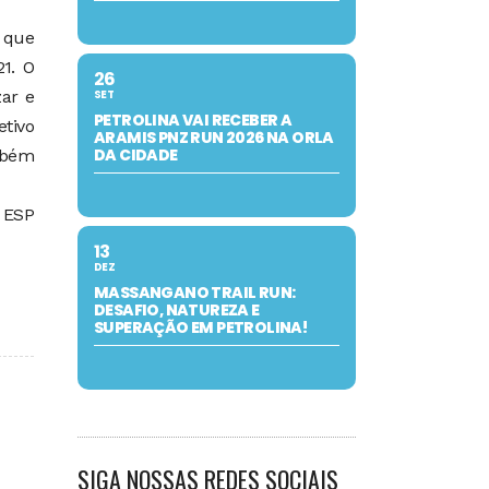
 que
21. O
26
zar e
SET
PETROLINA VAI RECEBER A
etivo
ARAMIS PNZ RUN 2026 NA ORLA
DA CIDADE
mbém
V ESP
13
DEZ
MASSANGANO TRAIL RUN:
DESAFIO, NATUREZA E
SUPERAÇÃO EM PETROLINA!
SIGA NOSSAS REDES SOCIAIS