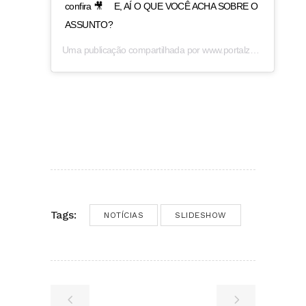
confira 🎥 ⠀ E, AÍ O QUE VOCÊ ACHA SOBRE O
ASSUNTO?
Uma publicação compartilhada por
www.portalzap.com
(@por
Tags:
NOTÍCIAS
SLIDESHOW