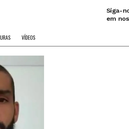
Siga-n
em no
TURAS
VÍDEOS