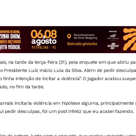
ais, na tarde da terça-feira (31), pela enquete em que abriu pa
o Presidente Luiz Inácio Lula da Silva. Além de pedir desculpa
 tinha intenção de incitar a violência”. O jogador acabou susp
do, no fim da tarde.
ais incitaria violência em hipótese alguma, principalmente 
ui pedir desculpas, foi um post infeliz que eu acabei fazendo.
tories de ontem, junto com a enquete, que acabou gerando uma