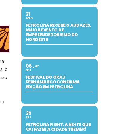
21
AGO
PETROLINA RECEBE O AUDAZES,
MAIOR EVENTO DE
EMPREENDEDORISMO DO
NORDESTE
ra
06
07
s, o
SET
FESTIVAL DO GRAU
enso
PERNAMBUCO CONFIRMA
EDIÇÃO EM PETROLINA
ao
25
SET
PETROLINA FIGHT: A NOITE QUE
VAI FAZER A CIDADE TREMER!