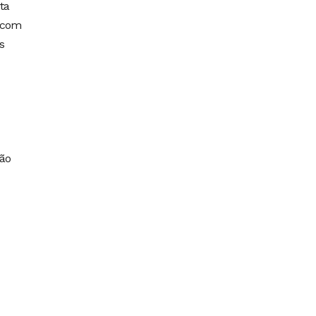
ta
s com
s
ção