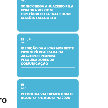
AGO
SONIC CHEGA A JUAZEIRO PELA
PRIMEIRA VEZ COM
ESPETÁCULO TEATRAL E DUAS
SESSÕES EM AGOSTO
13
14
AGO
IX EDIÇÃO DA ALCAR NORDESTE
2026 SERÁ REALIZADA EM
JUAZEIRO E REUNIRÁ
PESQUISADORES DA
COMUNICAÇÃO
15
AGO
PETROLINA VAI TREMER COM O
ro
AGOSTO PRO ROCK PNZ 2026