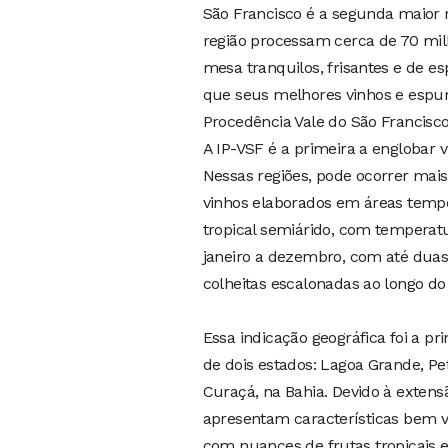
São Francisco é a segunda maior r
região processam cerca de 70 mil
mesa tranquilos, frisantes e de es
que seus melhores vinhos e espum
Procedência Vale do São Francisco
A IP-VSF é a primeira a englobar 
Nessas regiões, pode ocorrer mais
vinhos elaborados em áreas tempera
tropical semiárido, com temperat
janeiro a dezembro, com até duas s
colheitas escalonadas ao longo do
Essa indicação geográfica foi a pr
de dois estados: Lagoa Grande, Pe
Curaçá, na Bahia. Devido à extensão
apresentam características bem va
com nuances de frutas tropicais e 