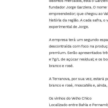
distintos mercados, está o Garzier
fundador Jorge Garziera. O nome 
empreendedor; que chegou ao Val
história da região. A cada safra, o
experimental de Jorge.
A empresa terá um segundo espaço
descontraída com foco na produçã
premium. Serão apresentados três
e 7g/L de açúcar residual; e os b
branco e rosé.
A Terranova, por sua vez, estará
branco e rosé, moscatéis e, ainda,
Os vinhos do Velho Chico
Localizado entre Bahia e Pernamb