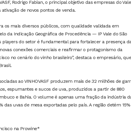
VASF, Rodrigo Fabian, o principal objetivo das empresas do Vale
 ativação de novos pontos de venda.
ra os mais diversos públicos, com qualidade validada em
lo da Indicação Geográfica de Procedência — IP Vale do São
is players do setor é fundamental para fortalecer a presença d
novas conexões comerciais e reafirmar o protagonismo da
ncisco no cenário do vinho brasileiro”, destaca o empresário, qu
rasil.
sociadas ao VINHOVASF produzem mais de 32 milhões de garr
los, espumantes e sucos de uva, produzidos a partir de 880
mbuco e Bahia. O volume é apenas uma fração da indústria d
8% das uvas de mesa exportadas pelo país. A região detém 15%
ncisco na Prowine*