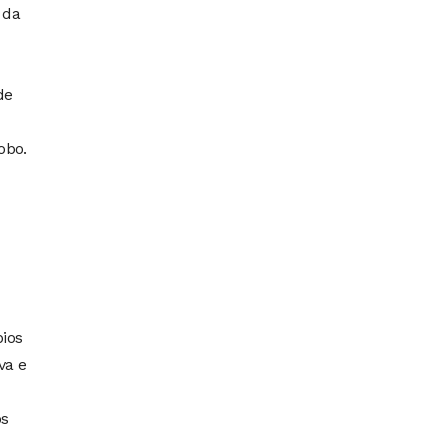
 da
de
obo.
pios
va e
os