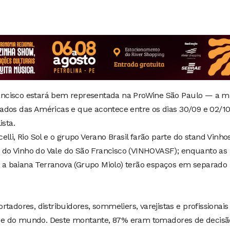
Francisco estará bem representada na ProWine São Paulo — a m
tilados das Américas e que acontece entre os dias 30/09 e 02/1
ista.
lli, Rio Sol e o grupo Verano Brasil farão parte do stand Vinho
to do Vinho do Vale do São Francisco (VINHOVASF); enquanto as
 e a baiana Terranova (Grupo Miolo) terão espaços em separado
tadores, distribuidores, sommeliers, varejistas e profissionais
sil e do mundo. Deste montante, 87% eram tomadores de decisã