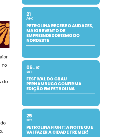
21
AGO
PETROLINA RECEBE O AUDAZES,
MAIOR EVENTO DE
EMPREENDEDORISMO DO
NORDESTE
aior
0 no
06
07
SET
FESTIVAL DO GRAU
s do
PERNAMBUCO CONFIRMA
EDIÇÃO EM PETROLINA
25
SET
 do
PETROLINA FIGHT: A NOITE QUE
o.
VAI FAZER A CIDADE TREMER!