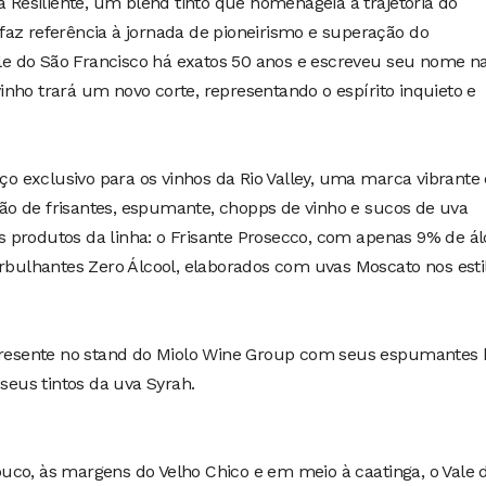
a Resiliente, um blend tinto que homenageia a trajetória do
faz referência à jornada de pioneirismo e superação do
e do São Francisco há exatos 50 anos e escreveu seu nome n
 vinho trará um novo corte, representando o espírito inquieto e
 exclusivo para os vinhos da Rio Valley, uma marca vibrante 
o de frisantes, espumante, chopps de vinho e sucos de uva
 produtos da linha: o Frisante Prosecco, com apenas 9% de ál
orbulhantes Zero Álcool, elaborados com uvas Moscato nos esti
 presente no stand do Miolo Wine Group com seus espumantes 
 seus tintos da uva Syrah.
uco, às margens do Velho Chico e em meio à caatinga, o Vale 