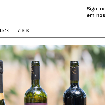
Siga-n
em no
TURAS
VÍDEOS