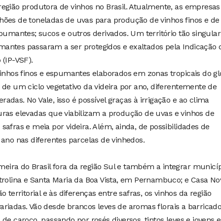
egião produtora de vinhos no Brasil. Atualmente, as empresas
hões de toneladas de uvas para produção de vinhos finos e de
pumantes; sucos e outros derivados. Um território tão singular
antes passaram a ser protegidos e exaltados pela Indicação 
 (IP-VSF).
vinhos finos e espumantes elaborados em zonas tropicais do gl
 de um ciclo vegetativo da videira por ano, diferentemente de
das. No Vale, isso é possível graças à irrigação e ao clima
uras elevadas que viabilizam a produção de uvas e vinhos de
afras e meia por videira. Além, ainda, de possibilidades de
 ano nas diferentes parcelas de vinhedos.
imeira do Brasil fora da região Sul e também a integrar municí
trolina e Santa Maria da Boa Vista, em Pernambuco; e Casa No
 territorial e às diferenças entre safras, os vinhos da região
riadas. Vão desde brancos leves de aromas florais a barricad
de caroço, passando por rosés diversos, tintos leves e jovens e