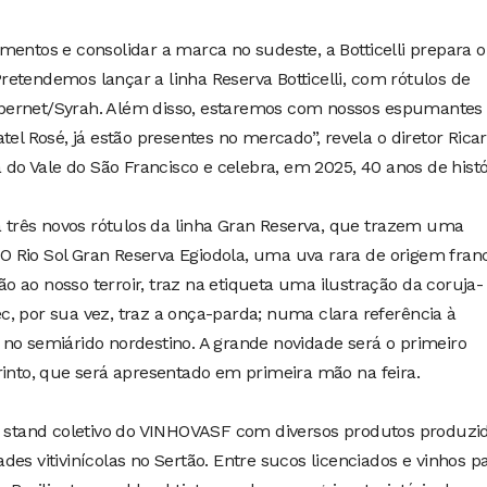
mentos e consolidar a marca no sudeste, a Botticelli prepara o
etendemos lançar a linha Reserva Botticelli, com rótulos de
bernet/Syrah. Além disso, estaremos com nossos espumantes
tel Rosé, já estão presentes no mercado”, revela o diretor Rica
a do Vale do São Francisco e celebra, em 2025, 40 anos de histó
rá três novos rótulos da linha Gran Reserva, que trazem uma
 Rio Sol Gran Reserva Egiodola, uma uva rara de origem fran
 ao nosso terroir, traz na etiqueta uma ilustração da coruja-
, por sua vez, traz a onça-parda; numa clara referência à
no semiárido nordestino. A grande novidade será o primeiro
rinto, que será apresentado em primeira mão na feira.
no stand coletivo do VINHOVASF com diversos produtos produzi
es vitivinícolas no Sertão. Entre sucos licenciados e vinhos p