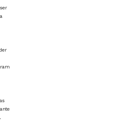
ser
da
der
zaram
as
rante
.