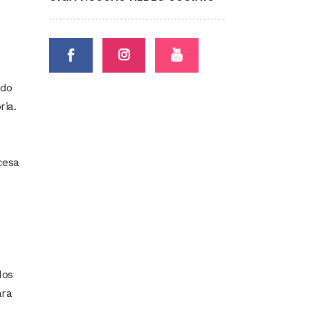
rdo
ria.
cesa
dos
ara