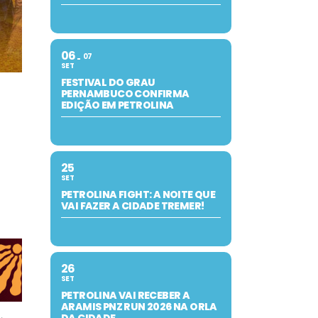
06
07
SET
FESTIVAL DO GRAU
PERNAMBUCO CONFIRMA
EDIÇÃO EM PETROLINA
25
SET
PETROLINA FIGHT: A NOITE QUE
VAI FAZER A CIDADE TREMER!
26
SET
PETROLINA VAI RECEBER A
ARAMIS PNZ RUN 2026 NA ORLA