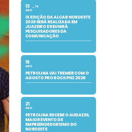
13
14
AGO
IX EDIÇÃO DA ALCAR NORDESTE
2026 SERÁ REALIZADA EM
JUAZEIRO E REUNIRÁ
PESQUISADORES DA
COMUNICAÇÃO
15
AGO
PETROLINA VAI TREMER COM O
AGOSTO PRO ROCK PNZ 2026
21
AGO
PETROLINA RECEBE O AUDAZES,
MAIOR EVENTO DE
EMPREENDEDORISMO DO
NORDESTE