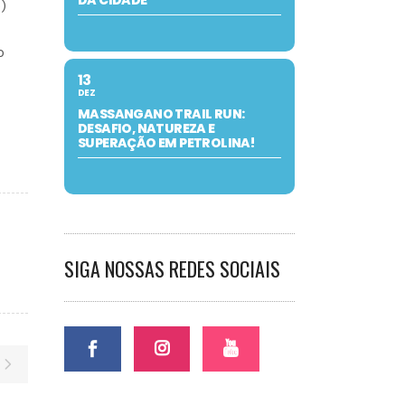
DA CIDADE
)
o
13
DEZ
MASSANGANO TRAIL RUN:
DESAFIO, NATUREZA E
SUPERAÇÃO EM PETROLINA!
SIGA NOSSAS REDES SOCIAIS