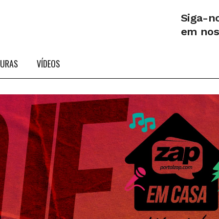
Siga-n
em no
TURAS
VÍDEOS