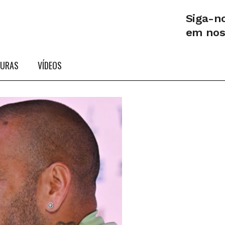
Siga-n
em no
TURAS
VÍDEOS