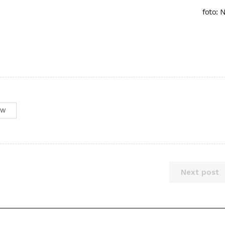
foto: 
OW
Next post