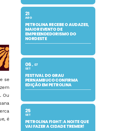
21
AGO
PETROLINA RECEBE O AUDAZES,
MAIOR EVENTO DE
EMPREENDEDORISMO DO
NORDESTE
06
07
SET
FESTIVAL DO GRAU
e se
PERNAMBUCO CONFIRMA
EDIÇÃO EM PETROLINA
uzem
a. Ou
osana
25
cerca
SET
ue, é
PETROLINA FIGHT: A NOITE QUE
VAI FAZER A CIDADE TREMER!