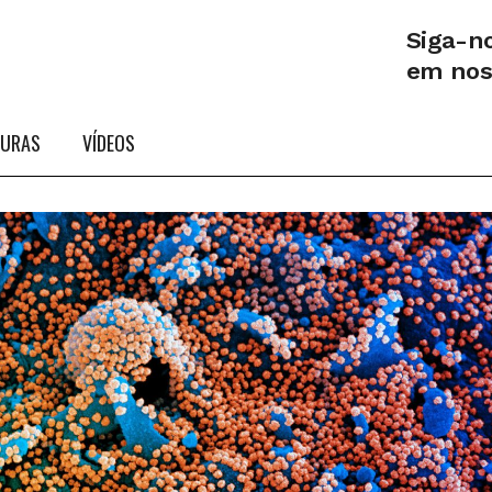
Siga-n
em no
TURAS
VÍDEOS