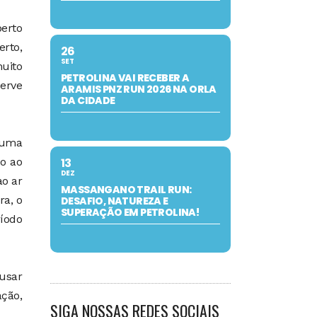
berto
erto,
26
SET
uito
PETROLINA VAI RECEBER A
erve
ARAMIS PNZ RUN 2026 NA ORLA
DA CIDADE
 uma
13
ão ao
DEZ
ao ar
MASSANGANO TRAIL RUN:
ra, o
DESAFIO, NATUREZA E
SUPERAÇÃO EM PETROLINA!
ríodo
 usar
ação,
SIGA NOSSAS REDES SOCIAIS