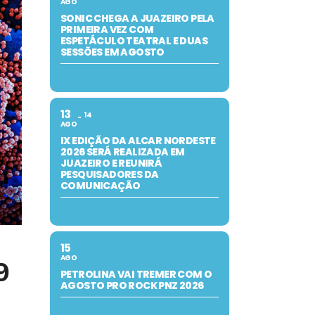
AGO
SONIC CHEGA A JUAZEIRO PELA
PRIMEIRA VEZ COM
ESPETÁCULO TEATRAL E DUAS
SESSÕES EM AGOSTO
13
14
AGO
IX EDIÇÃO DA ALCAR NORDESTE
2026 SERÁ REALIZADA EM
JUAZEIRO E REUNIRÁ
PESQUISADORES DA
COMUNICAÇÃO
15
AGO
9
PETROLINA VAI TREMER COM O
AGOSTO PRO ROCK PNZ 2026