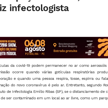
iz infectologista
culas da covid-19 podem permanecer no ar como aerossóis 
issão ocorre quando várias gotículas respiratórias prod
poração e quando uma pessoa respira, tosse, espirra ou fal
minação do novo coronavírus é pelo ar. Entretanto, segundo R
tuto de Infectologia Emílio Ribas (SP), se o distanciamento de 
o de ser contaminado em um local ao ar livre, como um parq