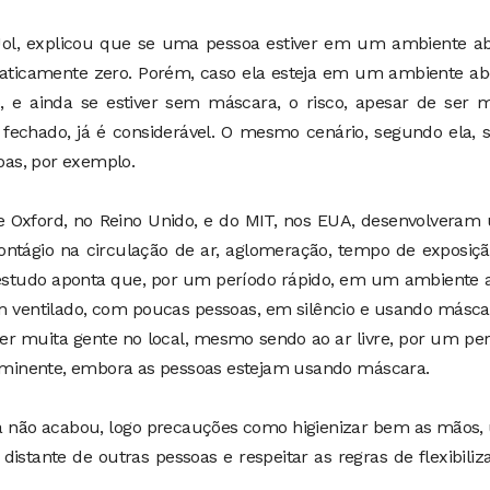
o Uol, explicou que se uma pessoa estiver em um ambiente a
raticamente zero. Porém, caso ela esteja em um ambiente ab
e ainda se estiver sem máscara, o risco, apesar de ser m
chado, já é considerável. O mesmo cenário, segundo ela, s
as, por exemplo.
e Oxford, no Reino Unido, e do MIT, nos EUA, desenvolveram
 contágio na circulação de ar, aglomeração, tempo de exposiç
 estudo aponta que, por um período rápido, em um ambiente 
 ventilado, com poucas pessoas, em silêncio e usando másca
tiver muita gente no local, mesmo sendo ao ar livre, por um pe
é iminente, embora as pessoas estejam usando máscara.
ia não acabou, logo precauções como higienizar bem as mãos,
distante de outras pessoas e respeitar as regras de flexibiliz