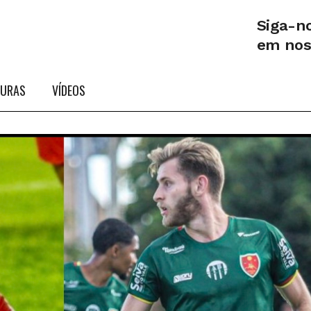
Siga-n
em no
TURAS
VÍDEOS