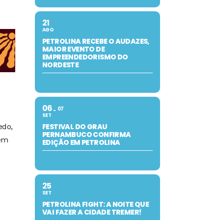
21
AGO
PETROLINA RECEBE O AUDAZES,
MAIOR EVENTO DE
EMPREENDEDORISMO DO
NORDESTE
06
07
SET
FESTIVAL DO GRAU
edo,
PERNAMBUCO CONFIRMA
 em
EDIÇÃO EM PETROLINA
25
SET
PETROLINA FIGHT: A NOITE QUE
VAI FAZER A CIDADE TREMER!