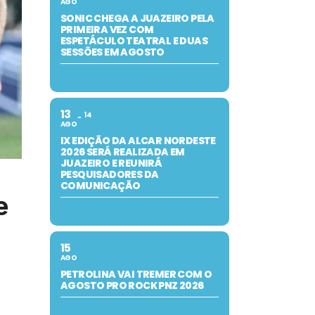
AGO
SONIC CHEGA A JUAZEIRO PELA
PRIMEIRA VEZ COM
ESPETÁCULO TEATRAL E DUAS
SESSÕES EM AGOSTO
13
14
AGO
IX EDIÇÃO DA ALCAR NORDESTE
2026 SERÁ REALIZADA EM
JUAZEIRO E REUNIRÁ
PESQUISADORES DA
COMUNICAÇÃO
e
15
AGO
PETROLINA VAI TREMER COM O
AGOSTO PRO ROCK PNZ 2026