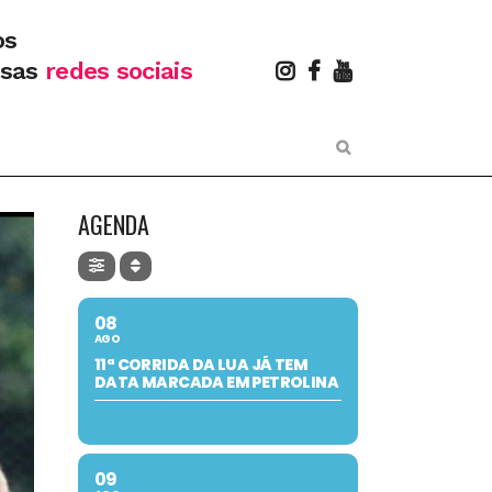
os
ssas
redes sociais
AGENDA
08
AGO
11ª CORRIDA DA LUA JÁ TEM
DATA MARCADA EM PETROLINA
09