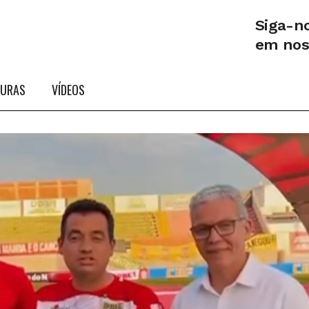
Siga-n
em no
TURAS
VÍDEOS