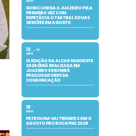
AGO
SONIC CHEGA A JUAZEIRO PELA
PRIMEIRA VEZ COM
ESPETÁCULO TEATRAL E DUAS
SESSÕES EM AGOSTO
13
14
AGO
IX EDIÇÃO DA ALCAR NORDESTE
2026 SERÁ REALIZADA EM
JUAZEIRO E REUNIRÁ
PESQUISADORES DA
COMUNICAÇÃO
15
AGO
PETROLINA VAI TREMER COM O
AGOSTO PRO ROCK PNZ 2026