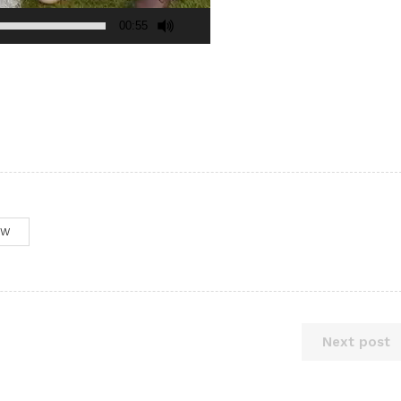
00:55
OW
Next post