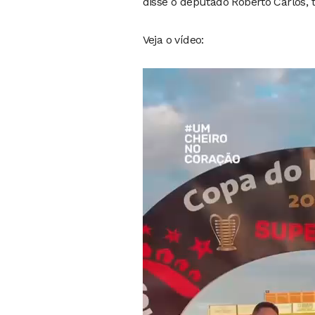
disse o deputado Roberto Carlos,
Veja o vídeo:
Tocador
de
vídeo