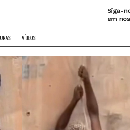
Siga-n
em no
TURAS
VÍDEOS