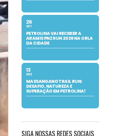
26
SET
PETROLINA VAI RECEBER A
ARAMIS PNZ RUN 2026 NA ORLA
DA CIDADE
13
DEZ
MASSANGANO TRAIL RUN:
DESAFIO, NATUREZA E
SUPERAÇÃO EM PETROLINA!
SIGA NOSSAS REDES SOCIAIS