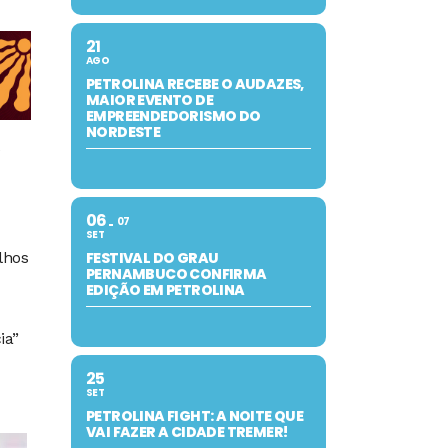
21
AGO
PETROLINA RECEBE O AUDAZES,
MAIOR EVENTO DE
EMPREENDEDORISMO DO
NORDESTE
e
06
07
SET
lhos
FESTIVAL DO GRAU
PERNAMBUCO CONFIRMA
EDIÇÃO EM PETROLINA
ia”
25
SET
PETROLINA FIGHT: A NOITE QUE
VAI FAZER A CIDADE TREMER!