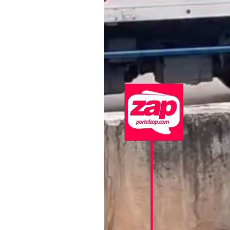
de
vídeo