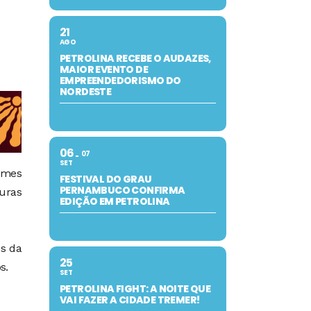
21
AGO
PETROLINA RECEBE O AUDAZES,
MAIOR EVENTO DE
EMPREENDEDORISMO DO
NORDESTE
06
07
SET
ames
FESTIVAL DO GRAU
PERNAMBUCO CONFIRMA
curas
EDIÇÃO EM PETROLINA
os da
25
s.
SET
PETROLINA FIGHT: A NOITE QUE
VAI FAZER A CIDADE TREMER!