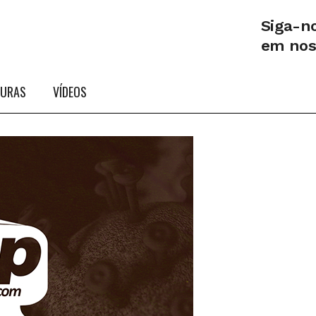
Siga-n
em no
TURAS
VÍDEOS