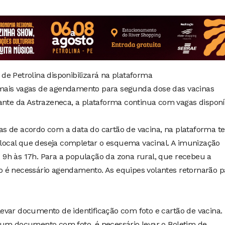
a de Petrolina disponibilizará na plataforma
h, mais vagas de agendamento para segunda dose das vacinas
ante da Astrazeneca, a plataforma continua com vagas disponí
s de acordo com a data do cartão de vacina, na plataforma t
e local que deseja completar o esquema vacinal. A imunização
9h às 17h. Para a população da zona rural, que recebeu a
 é necessário agendamento. As equipes volantes retornarão p
evar documento de identificação com foto e cartão de vacina
 um documento com foto, é necessário levar o Boletim de