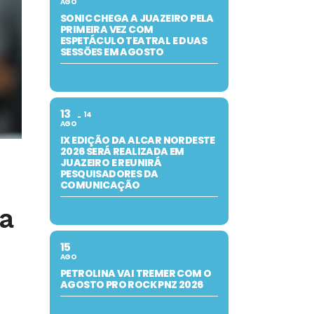
AGO
SONIC CHEGA A JUAZEIRO PELA
PRIMEIRA VEZ COM
ESPETÁCULO TEATRAL E DUAS
SESSÕES EM AGOSTO
13
14
AGO
IX EDIÇÃO DA ALCAR NORDESTE
2026 SERÁ REALIZADA EM
JUAZEIRO E REUNIRÁ
PESQUISADORES DA
COMUNICAÇÃO
a
15
AGO
PETROLINA VAI TREMER COM O
AGOSTO PRO ROCK PNZ 2026