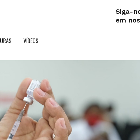
Siga-n
em no
TURAS
VÍDEOS