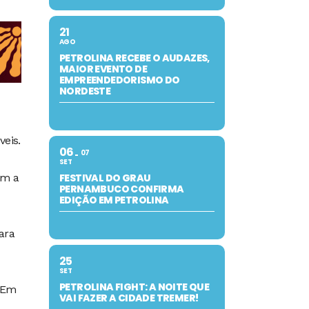
21
AGO
PETROLINA RECEBE O AUDAZES,
MAIOR EVENTO DE
EMPREENDEDORISMO DO
NORDESTE
veis.
06
07
SET
em a
FESTIVAL DO GRAU
PERNAMBUCO CONFIRMA
EDIÇÃO EM PETROLINA
ara
25
SET
PETROLINA FIGHT: A NOITE QUE
. Em
VAI FAZER A CIDADE TREMER!