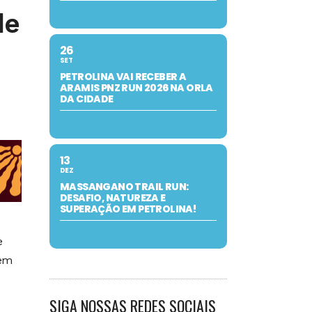
de
26
SET
PETROLINA VAI RECEBER A
ARAMIS PNZ RUN 2026 NA ORLA
DA CIDADE
13
DEZ
MASSANGANO TRAIL RUN:
DESAFIO, NATUREZA E
SUPERAÇÃO EM PETROLINA!
e
uem
SIGA NOSSAS REDES SOCIAIS