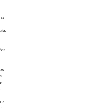
cas
ria.
ões
oas
s
e
a
que