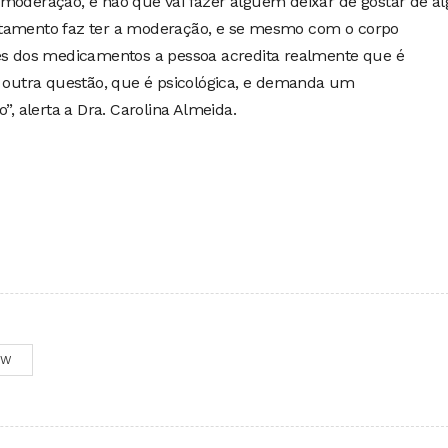
 moderação, e não que vai fazer alguém deixar de gostar de al
atamento faz ter a moderação, e se mesmo com o corpo
vés dos medicamentos a pessoa acredita realmente que é
s outra questão, que é psicológica, e demanda um
 alerta a Dra. Carolina Almeida.
OW