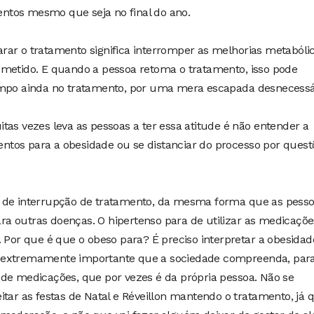
ntos mesmo que seja no final do ano.
rar o tratamento significa interromper as melhorias metabóli
bmetido. E quando a pessoa retoma o tratamento, isso pode
empo ainda no tratamento, por uma mera escapada desnecessá
tas vezes leva as pessoas a ter essa atitude é não entender a
tos para a obesidade ou se distanciar do processo por quest
a de interrupção de tratamento, da mesma forma que as pess
a outras doenças. O hipertenso para de utilizar as medicaçõe
. Por que é que o obeso para? É preciso interpretar a obesidad
 extremamente importante que a sociedade compreenda, par
 de medicações, que por vezes é da própria pessoa. Não se
itar as festas de Natal e Réveillon mantendo o tratamento, já 