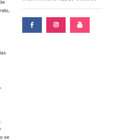
de
reto,
das
,
,
e
o se