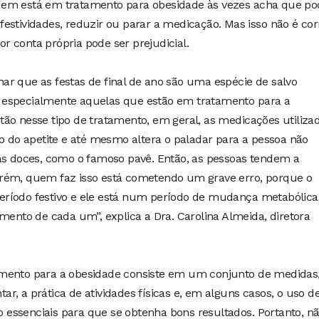
uem está em tratamento para obesidade às vezes acha que po
estividades, reduzir ou parar a medicação. Mas isso não é cor
 conta própria pode ser prejudicial.
ar que as festas de final de ano são uma espécie de salvo
 especialmente aquelas que estão em tratamento para a
ão nesse tipo de tratamento, em geral, as medicações utiliza
do apetite e até mesmo altera o paladar para a pessoa não
sas doces, como o famoso pavê. Então, as pessoas tendem a
orém, quem faz isso está cometendo um grave erro, porque o
ríodo festivo e ele está num período de mudança metabólica
amento de cada um”, explica a Dra. Carolina Almeida, diretora
amento para a obesidade consiste em um conjunto de medidas
r, a prática de atividades físicas e, em alguns casos, o uso d
essenciais para que se obtenha bons resultados. Portanto, nã