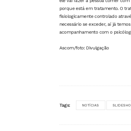
ele vai fazer a pessoa comer com
porque está em tratamento. O tr
fisiologicamente controlado atra
necessário se exceder, aí já temo
acompanhamento com o psicólogo”,
Ascom/foto: Divulgação
Tags:
NOTÍCIAS
SLIDESH