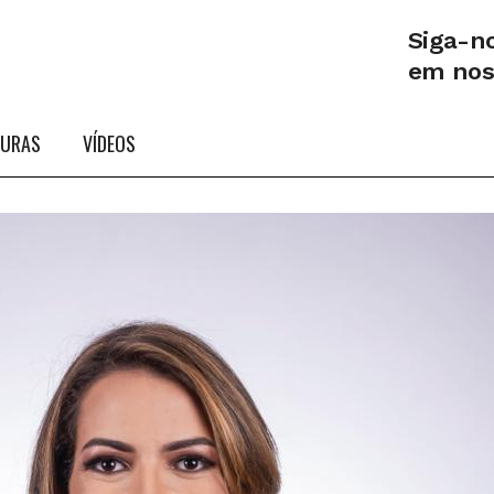
Siga-n
em no
TURAS
VÍDEOS