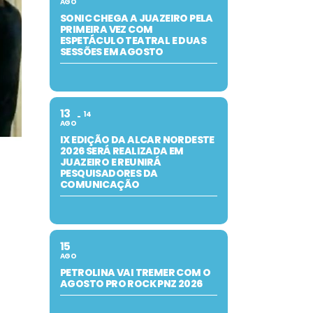
AGO
SONIC CHEGA A JUAZEIRO PELA
PRIMEIRA VEZ COM
ESPETÁCULO TEATRAL E DUAS
SESSÕES EM AGOSTO
13
14
AGO
IX EDIÇÃO DA ALCAR NORDESTE
2026 SERÁ REALIZADA EM
JUAZEIRO E REUNIRÁ
PESQUISADORES DA
COMUNICAÇÃO
15
AGO
PETROLINA VAI TREMER COM O
AGOSTO PRO ROCK PNZ 2026