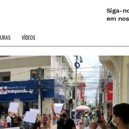
Siga-n
em no
TURAS
VÍDEOS