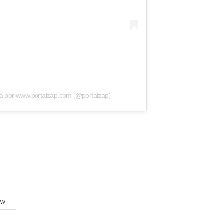
a por www.portalzap.com (@portalzap)
OW