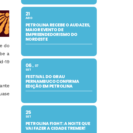
21
AGO
PETROLINA RECEBE O AUDAZES,
MAIOR EVENTO DE
EMPREENDEDORISMO DO
NORDESTE
e do
be a
id-19
06
07
SET
FESTIVAL DO GRAU
PERNAMBUCO CONFIRMA
tante
EDIÇÃO EM PETROLINA
quase
25
SET
PETROLINA FIGHT: A NOITE QUE
VAI FAZER A CIDADE TREMER!