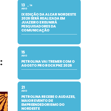
13
14
AGO
IX EDIÇÃO DA ALCAR NORDESTE
2026 SERÁ REALIZADA EM
JUAZEIRO E REUNIRÁ
PESQUISADORES DA
COMUNICAÇÃO
15
AGO
:
PETROLINA VAI TREMER COM O
AGOSTO PRO ROCK PNZ 2026
21
AGO
PETROLINA RECEBE O AUDAZES,
MAIOR EVENTO DE
EMPREENDEDORISMO DO
NORDESTE