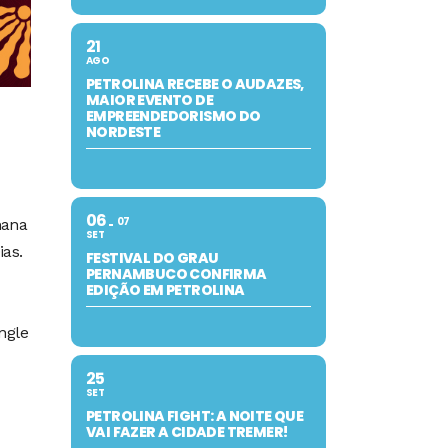
21
AGO
PETROLINA RECEBE O AUDAZES,
MAIOR EVENTO DE
EMPREENDEDORISMO DO
NORDESTE
06
07
mana
SET
as.
FESTIVAL DO GRAU
PERNAMBUCO CONFIRMA
EDIÇÃO EM PETROLINA
ngle
25
SET
PETROLINA FIGHT: A NOITE QUE
VAI FAZER A CIDADE TREMER!