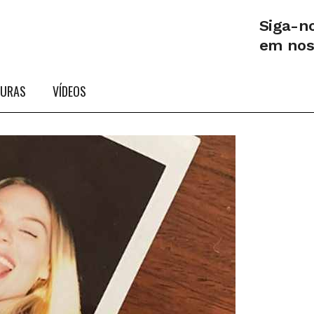
Siga-n
em no
TURAS
VÍDEOS