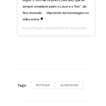
brigou. E com ele foi junto o meu filho, que eu
sempre considerei assim o Louro e o Tom”, diz
Ana chorando. ⠀ Veja trecho da homenagem no
vídeo acima 🎥
Uma publicação compartilhada por
www.portalzap.com
(@por
Tags:
NOTÍCIAS
SLIDESHOW