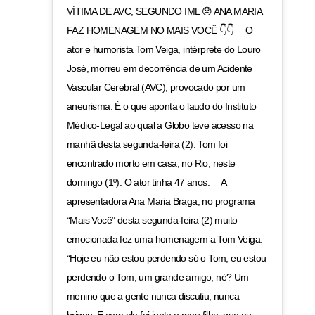
VÍTIMA DE AVC, SEGUNDO IML 😞 ANA MARIA
FAZ HOMENAGEM NO MAIS VOCÊ 👇👇 ⠀ O
ator e humorista Tom Veiga, intérprete do Louro
José, morreu em decorrência de um Acidente
Vascular Cerebral (AVC), provocado por um
aneurisma. É o que aponta o laudo do Instituto
Médico-Legal ao qual a Globo teve acesso na
manhã desta segunda-feira (2). Tom foi
encontrado morto em casa, no Rio, neste
domingo (1º). O ator tinha 47 anos. ⠀ A
apresentadora Ana Maria Braga, no programa
“Mais Você” desta segunda-feira (2) muito
emocionada fez uma homenagem a Tom Veiga:
“Hoje eu não estou perdendo só o Tom, eu estou
perdendo o Tom, um grande amigo, né? Um
menino que a gente nunca discutiu, nunca