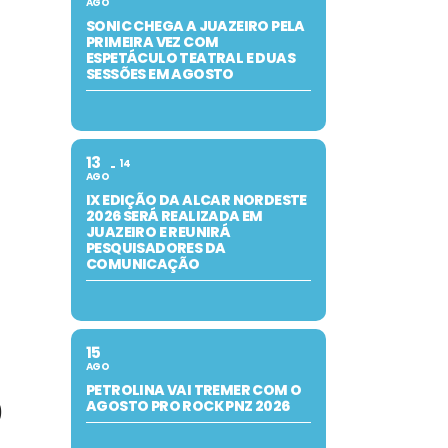
AGO
SONIC CHEGA A JUAZEIRO PELA
PRIMEIRA VEZ COM
ESPETÁCULO TEATRAL E DUAS
SESSÕES EM AGOSTO
13
14
AGO
IX EDIÇÃO DA ALCAR NORDESTE
2026 SERÁ REALIZADA EM
JUAZEIRO E REUNIRÁ
PESQUISADORES DA
COMUNICAÇÃO
15
AGO
PETROLINA VAI TREMER COM O
9
AGOSTO PRO ROCK PNZ 2026