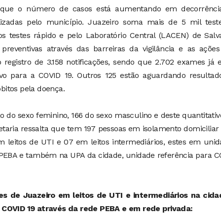
a que o número de casos está aumentando em decorrênci
alizadas pelo município. Juazeiro soma mais de 5 mil teste
 os testes rápido e pelo Laboratório Central (LACEN) de Salv
preventivas através das barreiras da vigilância e as ações
registro de 3.158 notificações, sendo que 2.702 exames já 
ivo para a COVID 19. Outros 125 estão aguardando resultad
óbitos pela doença.
o do sexo feminino, 166 do sexo masculino e deste quantitativ
retaria ressalta que tem 197 pessoas em isolamento domiciliar
m leitos de UTI e 07 em leitos intermediários, estes em uni
e PEBA e também na UPA da cidade, unidade referência para 
tes de Juazeiro em leitos de UTI e intermediários na cida
a COVID 19 através da rede PEBA e em rede privada: