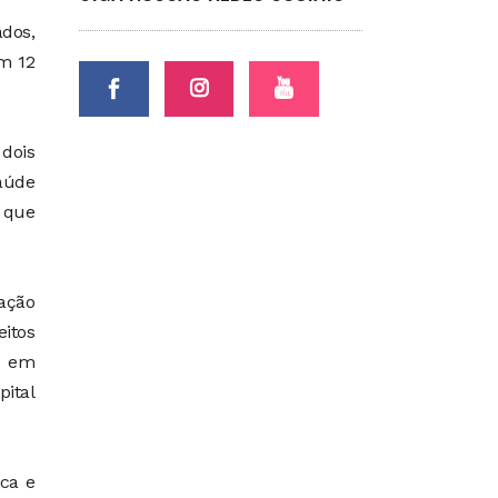
dos,
m 12
 dois
Saúde
e que
mação
eitos
s em
ital
ica e