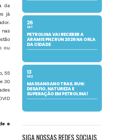
a da
s já
26
ador.
SET
 nas
PETROLINA VAI RECEBER A
estão
ARAMIS PNZ RUN 2026 NA ORLA
DA CIDADE
o ou
13
o, 55
DEZ
 e 30
MASSANGANO TRAIL RUN:
DESAFIO, NATUREZA E
dades
SUPERAÇÃO EM PETROLINA!
COVID
de e
SIGA NOSSAS REDES SOCIAIS