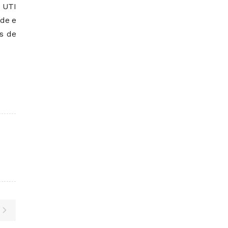
 UTI
ade e
os de