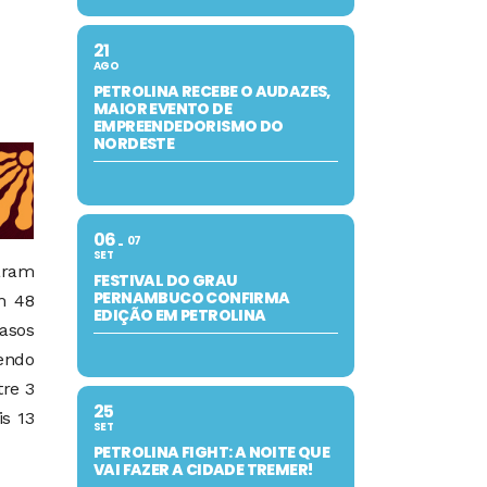
21
AGO
PETROLINA RECEBE O AUDAZES,
MAIOR EVENTO DE
EMPREENDEDORISMO DO
NORDESTE
06
07
SET
aram
FESTIVAL DO GRAU
PERNAMBUCO CONFIRMA
m 48
EDIÇÃO EM PETROLINA
casos
endo
re 3
25
s 13
SET
PETROLINA FIGHT: A NOITE QUE
VAI FAZER A CIDADE TREMER!