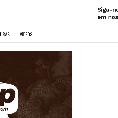
Siga-n
em no
TURAS
VÍDEOS