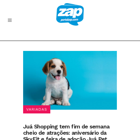
VARIADAS
Juá Shopping tem fim de semana
cheio de atrações: aniversário da
SkyFit e feira de adoção Juá Pet