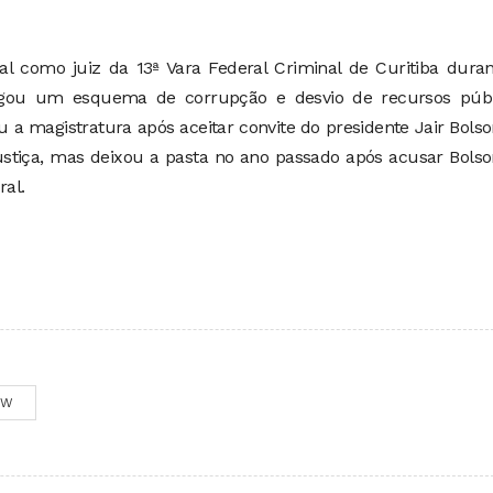
l como juiz da 13ª Vara Federal Criminal de Curitiba duran
tigou um esquema de corrupção e desvio de recursos públ
u a magistratura após aceitar convite do presidente Jair Bols
ustiça, mas deixou a pasta no ano passado após acusar Bols
ral.
OW