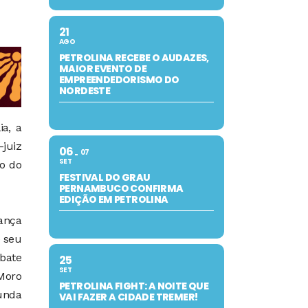
21
AGO
PETROLINA RECEBE O AUDAZES,
MAIOR EVENTO DE
EMPREENDEDORISMO DO
NORDESTE
ia, a
-juiz
06
07
SET
o do
FESTIVAL DO GRAU
PERNAMBUCO CONFIRMA
EDIÇÃO EM PETROLINA
ança
e seu
bate
25
SET
Moro
PETROLINA FIGHT: A NOITE QUE
unda
VAI FAZER A CIDADE TREMER!