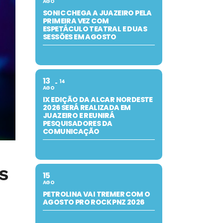
AGO
SONIC CHEGA A JUAZEIRO PELA
PRIMEIRA VEZ COM
ESPETÁCULO TEATRAL E DUAS
SESSÕES EM AGOSTO
13
14
AGO
IX EDIÇÃO DA ALCAR NORDESTE
2026 SERÁ REALIZADA EM
JUAZEIRO E REUNIRÁ
PESQUISADORES DA
COMUNICAÇÃO
s
15
AGO
PETROLINA VAI TREMER COM O
AGOSTO PRO ROCK PNZ 2026