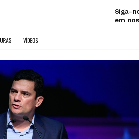
Siga-n
em no
TURAS
VÍDEOS