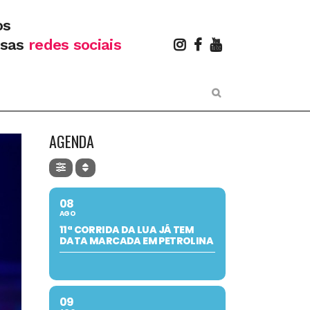
os
ssas
redes sociais
AGENDA
08
AGO
11ª CORRIDA DA LUA JÁ TEM
DATA MARCADA EM PETROLINA
09