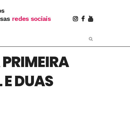
os
ssas
redes sociais
 PRIMEIRA
 E DUAS