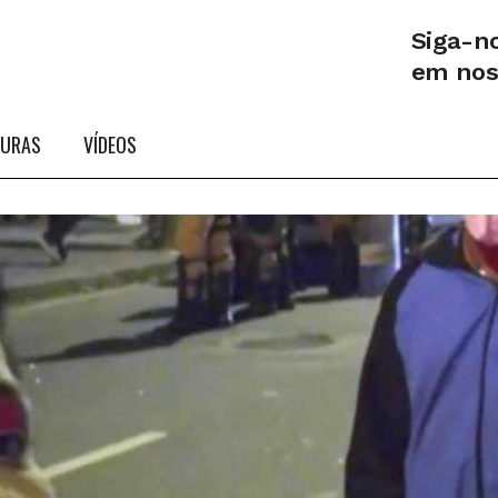
Siga-n
em no
TURAS
VÍDEOS