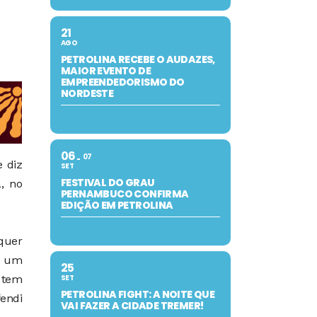
21
AGO
PETROLINA RECEBE O AUDAZES,
MAIOR EVENTO DE
EMPREENDEDORISMO DO
NORDESTE
06
07
e diz
SET
FESTIVAL DO GRAU
, no
PERNAMBUCO CONFIRMA
EDIÇÃO EM PETROLINA
quer
ra um
25
SET
 tem
PETROLINA FIGHT: A NOITE QUE
endi
VAI FAZER A CIDADE TREMER!