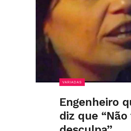
VARIADAS
Engenheiro qu
diz que “Não
desculpa”