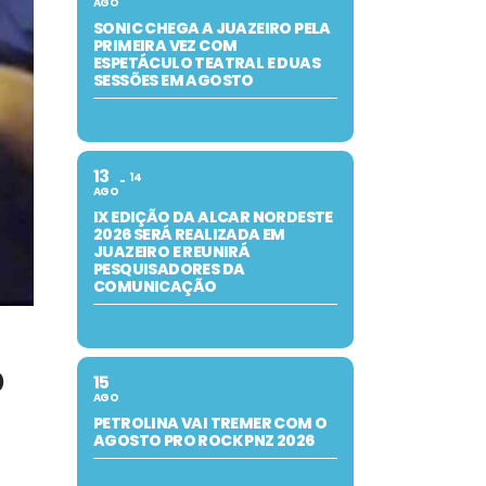
AGO
SONIC CHEGA A JUAZEIRO PELA
PRIMEIRA VEZ COM
ESPETÁCULO TEATRAL E DUAS
SESSÕES EM AGOSTO
13
14
AGO
IX EDIÇÃO DA ALCAR NORDESTE
2026 SERÁ REALIZADA EM
JUAZEIRO E REUNIRÁ
PESQUISADORES DA
COMUNICAÇÃO
o
15
AGO
PETROLINA VAI TREMER COM O
AGOSTO PRO ROCK PNZ 2026