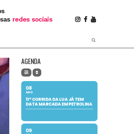
os
ssas
redes sociais
AGENDA
08
AGO
11ª CORRIDA DA LUA JÁ TEM
DATA MARCADA EM PETROLINA
09