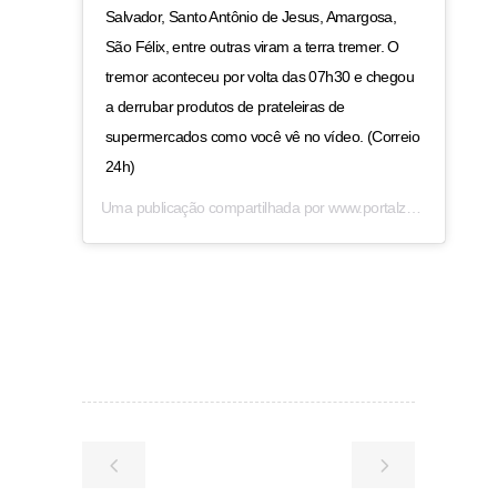
Salvador, Santo Antônio de Jesus, Amargosa,
São Félix, entre outras viram a terra tremer. O
tremor aconteceu por volta das 07h30 e chegou
a derrubar produtos de prateleiras de
supermercados como você vê no vídeo. (Correio
24h)
Uma publicação compartilhada por
www.portalzap.com
(@por