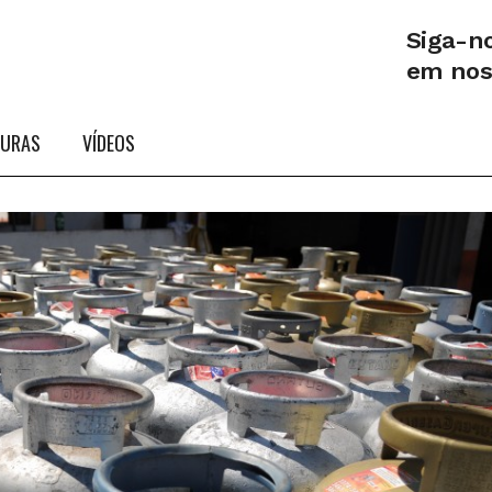
Siga-n
em no
TURAS
VÍDEOS