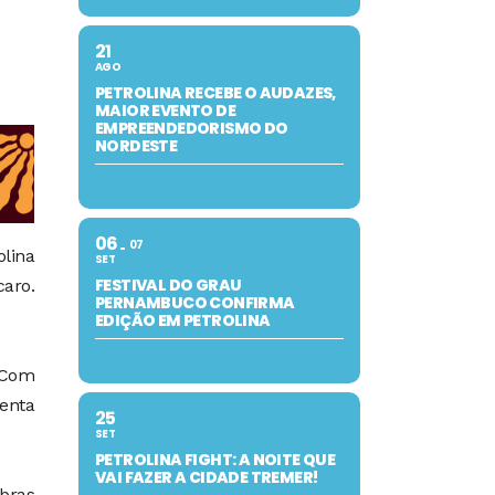
21
AGO
PETROLINA RECEBE O AUDAZES,
MAIOR EVENTO DE
EMPREENDEDORISMO DO
NORDESTE
06
07
olina
SET
FESTIVAL DO GRAU
caro.
PERNAMBUCO CONFIRMA
EDIÇÃO EM PETROLINA
. Com
senta
25
SET
PETROLINA FIGHT: A NOITE QUE
VAI FAZER A CIDADE TREMER!
obras