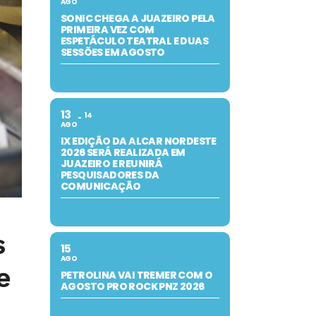
AGO
SONIC CHEGA A JUAZEIRO PELA
PRIMEIRA VEZ COM
ESPETÁCULO TEATRAL E DUAS
SESSÕES EM AGOSTO
13
14
AGO
IX EDIÇÃO DA ALCAR NORDESTE
2026 SERÁ REALIZADA EM
JUAZEIRO E REUNIRÁ
PESQUISADORES DA
COMUNICAÇÃO
s
15
AGO
e
PETROLINA VAI TREMER COM O
AGOSTO PRO ROCK PNZ 2026