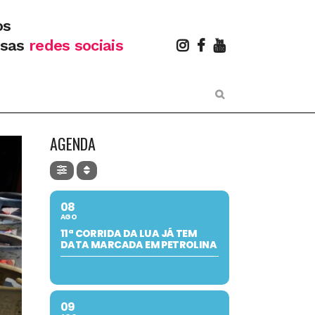
os
ssas
redes sociais
AGENDA
08
AGO
11ª CORRIDA DA LUA JÁ TEM
DATA MARCADA EM PETROLINA
09