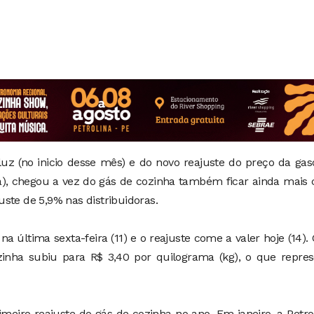
z (no inicio desse mês) e do novo reajuste do preço da gas
ta), chegou a vez do gás de cozinha também ficar ainda mais 
ste de 5,9% nas distribuidoras.
 última sexta-feira (11) e o reajuste come a valer hoje (14)
ozinha subiu para R$ 3,40 por quilograma (kg), o que repre
imeiro reajuste do gás de cozinha no ano. Em janeiro, a Petr