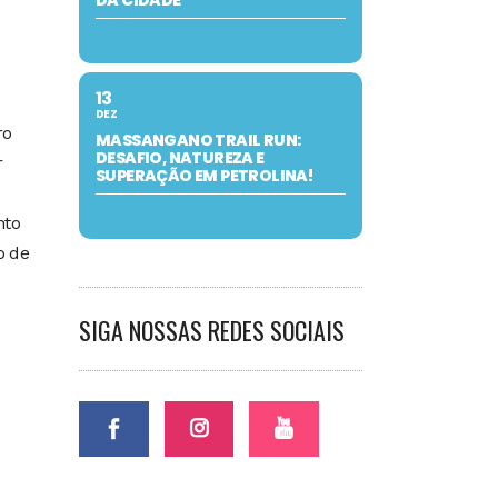
DA CIDADE
13
DEZ
ro
MASSANGANO TRAIL RUN:
DESAFIO, NATUREZA E
r
SUPERAÇÃO EM PETROLINA!
nto
o de
SIGA NOSSAS REDES SOCIAIS