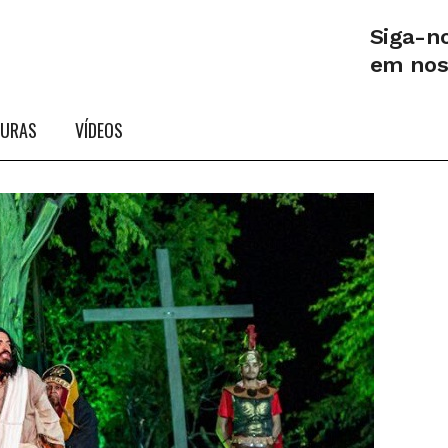
Siga-n
em no
TURAS
VÍDEOS