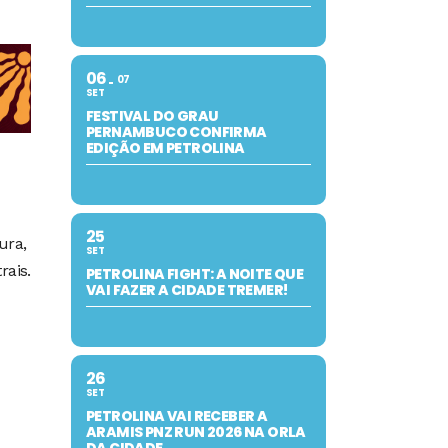
06
07
SET
FESTIVAL DO GRAU
PERNAMBUCO CONFIRMA
EDIÇÃO EM PETROLINA
25
ura,
SET
rais.
PETROLINA FIGHT: A NOITE QUE
VAI FAZER A CIDADE TREMER!
26
SET
PETROLINA VAI RECEBER A
ARAMIS PNZ RUN 2026 NA ORLA