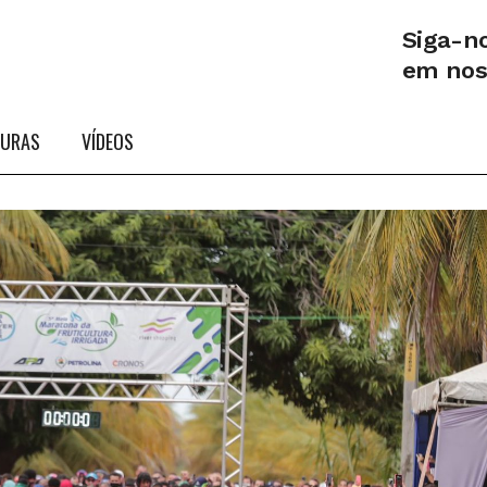
Siga-n
em no
TURAS
VÍDEOS