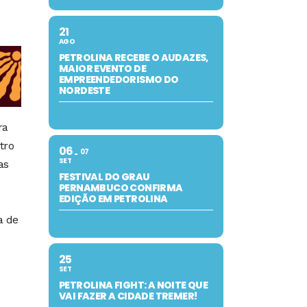
21
AGO
PETROLINA RECEBE O AUDAZES,
MAIOR EVENTO DE
EMPREENDEDORISMO DO
NORDESTE
ra
tro
06
07
SET
as
FESTIVAL DO GRAU
PERNAMBUCO CONFIRMA
EDIÇÃO EM PETROLINA
a de
25
SET
PETROLINA FIGHT: A NOITE QUE
VAI FAZER A CIDADE TREMER!