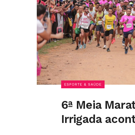
ESPORTE & SAÚDE
6ª Meia Marat
Irrigada aco