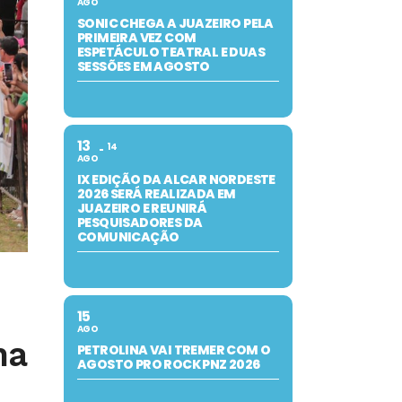
AGO
SONIC CHEGA A JUAZEIRO PELA
PRIMEIRA VEZ COM
ESPETÁCULO TEATRAL E DUAS
SESSÕES EM AGOSTO
13
14
AGO
IX EDIÇÃO DA ALCAR NORDESTE
2026 SERÁ REALIZADA EM
JUAZEIRO E REUNIRÁ
PESQUISADORES DA
COMUNICAÇÃO
15
AGO
na
PETROLINA VAI TREMER COM O
AGOSTO PRO ROCK PNZ 2026