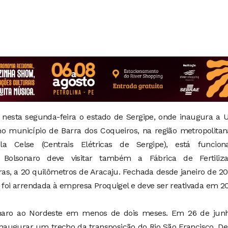
ta nesta segunda-feira o estado de Sergipe, onde inaugura a 
no município de Barra dos Coqueiros, na região metropolita
a Celse (Centrais Elétricas de Sergipe), está funcion
Bolsonaro deve visitar também a Fábrica de Fertiliza
ras, a 20 quilômetros de Aracaju. Fechada desde janeiro de 20
, foi arrendada à empresa Proquigel e deve ser reativada em 20
lsonaro ao Nordeste em menos de dois meses. Em 26 de junh
inaugurar um trecho da transposição do Rio São Francisco. De