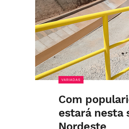
VARIADAS
Com populari
estará nesta 
Nordeste