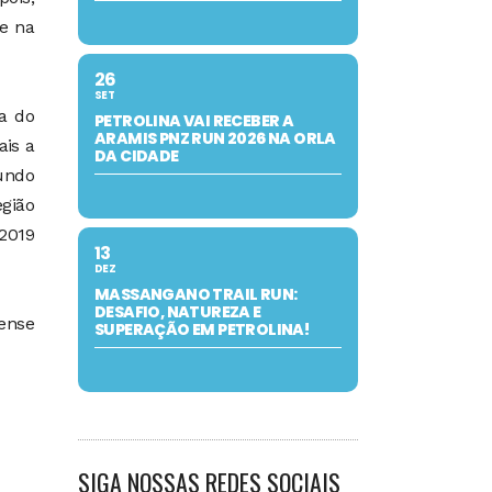
 e na
26
SET
a do
PETROLINA VAI RECEBER A
ARAMIS PNZ RUN 2026 NA ORLA
ais a
DA CIDADE
gundo
gião
2019
13
DEZ
MASSANGANO TRAIL RUN:
DESAFIO, NATUREZA E
nense
SUPERAÇÃO EM PETROLINA!
SIGA NOSSAS REDES SOCIAIS