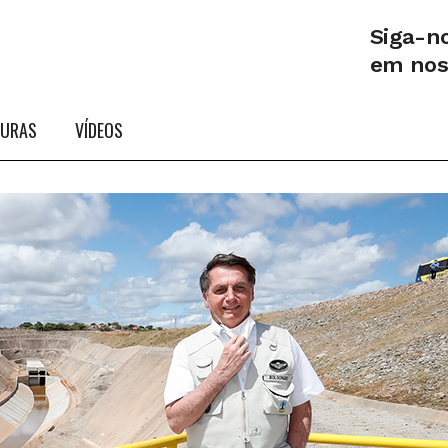
Siga-n
em no
TURAS
VÍDEOS