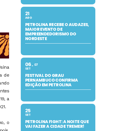
21
AGO
PETROLINA RECEBE O AUDAZES,
MAIOR EVENTO DE
EMPREENDEDORISMO DO
NORDESTE
06
07
Usina
SET
na de
FESTIVAL DO GRAU
PERNAMBUCO CONFIRMA
ando
EDIÇÃO EM PETROLINA
ntes
19, a
21.
25
SET
PETROLINA FIGHT: A NOITE QUE
o, o
VAI FAZER A CIDADE TREMER!
pois,