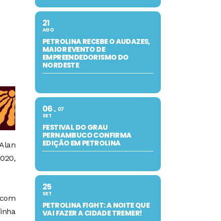
21
AGO
PETROLINA RECEBE O AUDAZES,
MAIOR EVENTO DE
EMPREENDEDORISMO DO
NORDESTE
06
07
SET
FESTIVAL DO GRAU
PERNAMBUCO CONFIRMA
EDIÇÃO EM PETROLINA
 Alan
2020,
25
SET
a com
PETROLINA FIGHT: A NOITE QUE
minha
VAI FAZER A CIDADE TREMER!