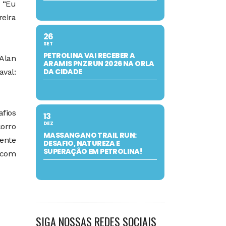
: “Eu
eira
26
SET
PETROLINA VAI RECEBER A
‘Alan
ARAMIS PNZ RUN 2026 NA ORLA
DA CIDADE
aval:
afios
13
DEZ
corro
MASSANGANO TRAIL RUN:
ente
DESAFIO, NATUREZA E
SUPERAÇÃO EM PETROLINA!
a com
SIGA NOSSAS REDES SOCIAIS