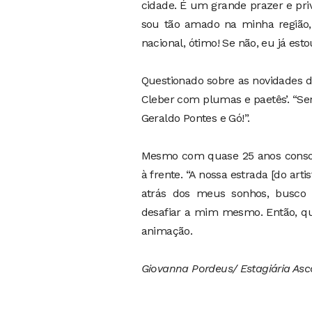
cidade. É um grande prazer e priv
sou tão amado na minha região,
nacional, ótimo! Se não, eu já estou
Questionado sobre as novidades de
Cleber com plumas e paetês’. “Se
Geraldo Pontes e Gó!”.
Mesmo com quase 25 anos consolid
à frente. “A nossa estrada [do art
atrás dos meus sonhos, busco r
desafiar a mim mesmo. Então, que
animação.
Giovanna Pordeus/ Estagiária As