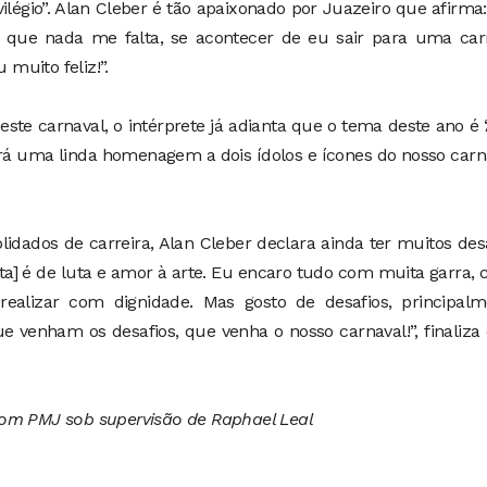
ilégio”. Alan Cleber é tão apaixonado por Juazeiro que afirma
 que nada me falta, se acontecer de eu sair para uma carr
 muito feliz!”.
ste carnaval, o intérprete já adianta que o tema deste ano é 
rá uma linda homenagem a dois ídolos e ícones do nosso carn
ados de carreira, Alan Cleber declara ainda ter muitos des
ista] é de luta e amor à arte. Eu encaro tudo com muita garra, 
ealizar com dignidade. Mas gosto de desafios, principalm
 venham os desafios, que venha o nosso carnaval!”, finaliz
com PMJ sob supervisão de Raphael Leal