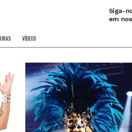
Siga-n
em no
TURAS
VÍDEOS