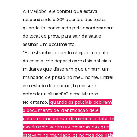
À TV Globo, ele contou que estava
respondendo à 30ª questão dos testes
quando foi convocado pela coordenadora
do local de prova para sair da sala e
assinar um documento.
“Eu estranhei, quando cheguei no pátio
da escola, me deparei com dois policiais
militares que disseram que tinham um
mandado de prisão no meu nome. Entrei
em estado de choque, fiquei sem
entender a situação”, disse Marcos.
No entanto,
quando os policiais pediram
o documento de identificação dele,
notaram que apesar do nome e a data de
nascimento serem as mesmas das que
estavam no mandado, os nomes dos pais