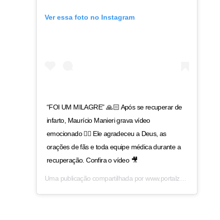
Ver essa foto no Instagram
“FOI UM MILAGRE” 🙏🏻 Após se recuperar de
infarto, Maurício Manieri grava vídeo
emocionado 👇🏻 Ele agradeceu a Deus, as
orações de fãs e toda equipe médica durante a
recuperação. Confira o vídeo 🎥
Uma publicação compartilhada por
www.portalzap.com
(@por