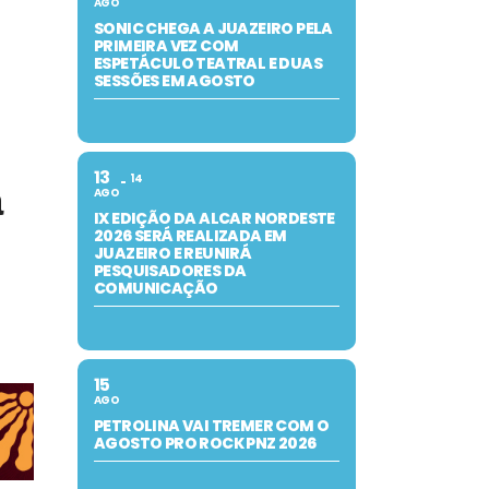
AGO
SONIC CHEGA A JUAZEIRO PELA
PRIMEIRA VEZ COM
ESPETÁCULO TEATRAL E DUAS
SESSÕES EM AGOSTO
13
14
a
AGO
IX EDIÇÃO DA ALCAR NORDESTE
2026 SERÁ REALIZADA EM
JUAZEIRO E REUNIRÁ
PESQUISADORES DA
COMUNICAÇÃO
15
AGO
PETROLINA VAI TREMER COM O
AGOSTO PRO ROCK PNZ 2026