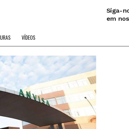
Siga-n
em no
TURAS
VÍDEOS