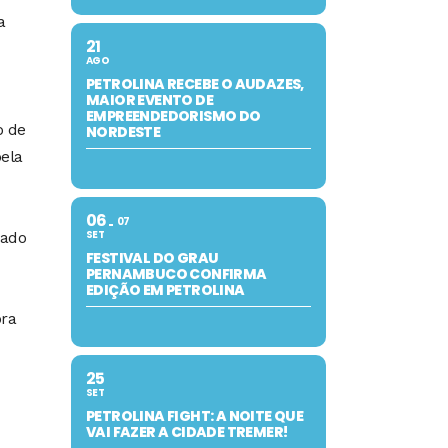
a
21
AGO
PETROLINA RECEBE O AUDAZES,
MAIOR EVENTO DE
EMPREENDEDORISMO DO
o de
NORDESTE
pela
06
07
SET
zado
FESTIVAL DO GRAU
PERNAMBUCO CONFIRMA
EDIÇÃO EM PETROLINA
pra
25
SET
PETROLINA FIGHT: A NOITE QUE
VAI FAZER A CIDADE TREMER!