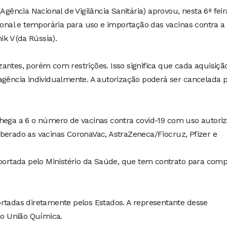
Agência Nacional de Vigilância Sanitária) aprovou, nesta 6ª feir
cional e temporária para uso e importação das vacinas contra a
ik V (da Rússia).
antes, porém com restrições. Isso significa que cada aquisiçã
agência individualmente. A autorização poderá ser cancelada 
chega a 6 o número de vacinas contra covid-19 com uso autori
a liberado as vacinas CoronaVac, AstraZeneca/Fiocruz, Pfizer e
mportada pelo Ministério da Saúde, que tem contrato para com
ortadas diretamente pelos Estados. A representante desse
rio União Química.