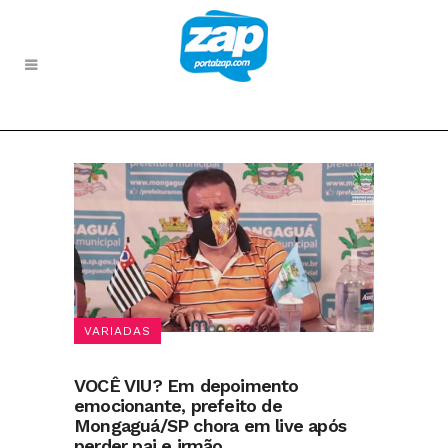
VARIADAS
VOCÊ VIU? Em depoimento
emocionante, prefeito de
Mongaguá/SP chora em live após
perder pai e irmão