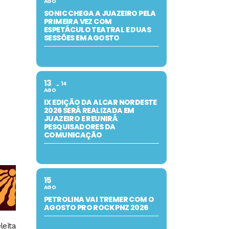
AGO
SONIC CHEGA A JUAZEIRO PELA
PRIMEIRA VEZ COM
ESPETÁCULO TEATRAL E DUAS
SESSÕES EM AGOSTO
13
14
AGO
IX EDIÇÃO DA ALCAR NORDESTE
2026 SERÁ REALIZADA EM
JUAZEIRO E REUNIRÁ
PESQUISADORES DA
COMUNICAÇÃO
15
AGO
PETROLINA VAI TREMER COM O
AGOSTO PRO ROCK PNZ 2026
leita