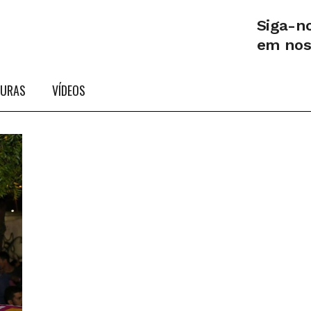
Siga-n
em no
TURAS
VÍDEOS