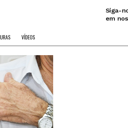
Siga-n
em no
TURAS
VÍDEOS