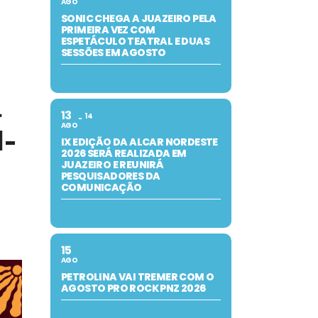
AGO
SONIC CHEGA A JUAZEIRO PELA
PRIMEIRA VEZ COM
ESPETÁCULO TEATRAL E DUAS
SESSÕES EM AGOSTO
á
13
14
AGO
d-
IX EDIÇÃO DA ALCAR NORDESTE
2026 SERÁ REALIZADA EM
JUAZEIRO E REUNIRÁ
PESQUISADORES DA
COMUNICAÇÃO
15
AGO
PETROLINA VAI TREMER COM O
AGOSTO PRO ROCK PNZ 2026