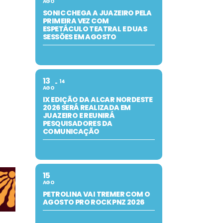
AGO
SONIC CHEGA A JUAZEIRO PELA
PRIMEIRA VEZ COM
ESPETÁCULO TEATRAL E DUAS
SESSÕES EM AGOSTO
13
14
AGO
IX EDIÇÃO DA ALCAR NORDESTE
2026 SERÁ REALIZADA EM
JUAZEIRO E REUNIRÁ
PESQUISADORES DA
COMUNICAÇÃO
15
AGO
PETROLINA VAI TREMER COM O
AGOSTO PRO ROCK PNZ 2026