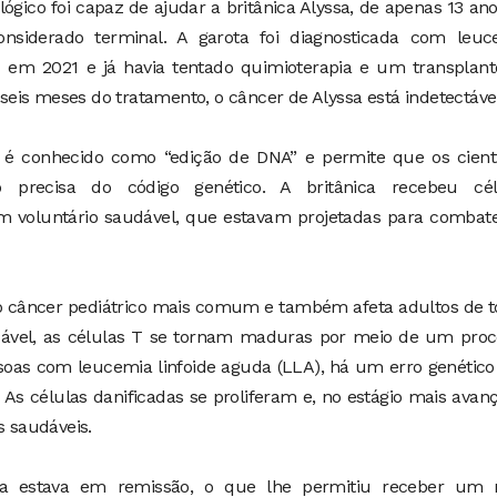
gico foi capaz de ajudar a britânica Alyssa, de apenas 13 an
nsiderado terminal. A garota foi diagnosticada com leuc
 T em 2021 e já havia tentado quimioterapia e um transplan
eis meses do tratamento, o câncer de Alyssa está indetectável
 é conhecido como “edição de DNA” e permite que os cienti
precisa do código genético. A britânica recebeu cél
 voluntário saudável, que estavam projetadas para combate
 o câncer pediátrico mais comum e também afeta adultos de 
vel, as células T se tornam maduras por meio de um proc
soas com leucemia linfoide aguda (LLA), há um erro genétic
s células danificadas se proliferam e, no estágio mais avan
s saudáveis.
sa estava em remissão, o que lhe permitiu receber um 