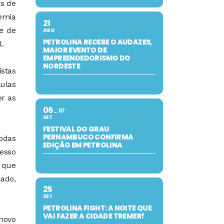
os de
emia
21
te de
AGO
PETROLINA RECEBE O AUDAZES,
.
MAIOR EVENTO DE
EMPREENDEDORISMO DO
NORDESTE
stas
ulas
r as
06
07
SET
FESTIVAL DO GRAU
PERNAMBUCO CONFIRMA
todas
EDIÇÃO EM PETROLINA
esso
o que
çado,
25
SET
PETROLINA FIGHT: A NOITE QUE
VAI FAZER A CIDADE TREMER!
novo