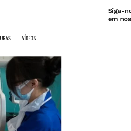
Siga-n
em no
TURAS
VÍDEOS