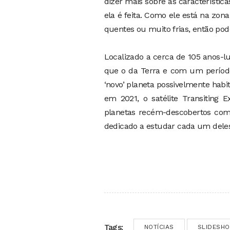
dizer mais sobre as característic
ela é feita. Como ele está na zona
quentes ou muito frias, então pode
Localizado a cerca de 105 anos-l
que o da Terra e com um período o
‘novo’ planeta possivelmente habit
em 2021, o satélite Transiting E
planetas recém-descobertos com p
dedicado a estudar cada um deles
Tags:
NOTÍCIAS
SLIDESH