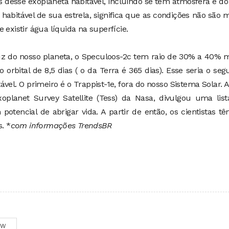
as desse exoplaneta habitável, incluindo se tem atmosfera e d
 habitável de sua estrela, significa que as condições não são 
 existir água líquida na superfície.
uz do nosso planeta, o Speculoos-2c tem raio de 30% a 40% 
rbital de 8,5 dias ( o da Terra é 365 dias). Esse seria o se
ável. O primeiro é o Trappist-1e, fora do nosso Sistema Solar. 
xoplanet Survey Satellite (Tess) da Nasa, divulgou uma lis
otencial de abrigar vida. A partir de então, os cientistas t
. *
com informações TrendsBR
OW