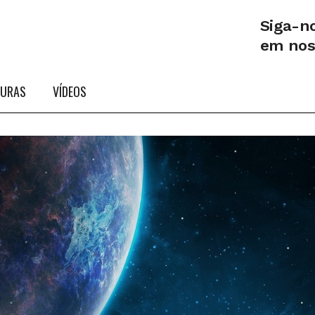
Siga-n
em no
TURAS
VÍDEOS