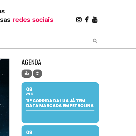
os
ssas
redes sociais
AGENDA
08
AGO
11ª CORRIDA DA LUA JÁ TEM
DATA MARCADA EM PETROLINA
09