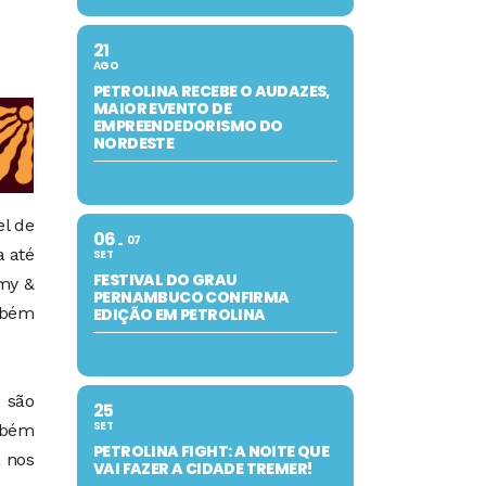
21
AGO
PETROLINA RECEBE O AUDAZES,
MAIOR EVENTO DE
EMPREENDEDORISMO DO
NORDESTE
el de
06
07
a até
SET
FESTIVAL DO GRAU
omy &
PERNAMBUCO CONFIRMA
mbém
EDIÇÃO EM PETROLINA
 são
25
SET
mbém
PETROLINA FIGHT: A NOITE QUE
 nos
VAI FAZER A CIDADE TREMER!