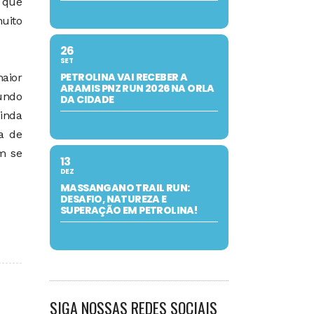
o que
muito
26
SET
PETROLINA VAI RECEBER A
maior
ARAMIS PNZ RUN 2026 NA ORLA
gundo
DA CIDADE
Ainda
ta de
êm se
13
DEZ
MASSANGANO TRAIL RUN:
DESAFIO, NATUREZA E
SUPERAÇÃO EM PETROLINA!
SIGA NOSSAS REDES SOCIAIS