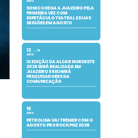
AGO
SONIC CHEGA A JUAZEIRO PELA
PRIMEIRA VEZ COM
ESPETÁCULO TEATRAL E DUAS
SESSÕES EM AGOSTO
13
14
AGO
IX EDIÇÃO DA ALCAR NORDESTE
2026 SERÁ REALIZADA EM
JUAZEIRO E REUNIRÁ
PESQUISADORES DA
COMUNICAÇÃO
15
AGO
PETROLINA VAI TREMER COM O
AGOSTO PRO ROCK PNZ 2026