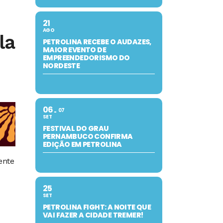
21
AGO
la
PETROLINA RECEBE O AUDAZES,
MAIOR EVENTO DE
EMPREENDEDORISMO DO
NORDESTE
06
07
SET
FESTIVAL DO GRAU
PERNAMBUCO CONFIRMA
EDIÇÃO EM PETROLINA
ente
25
SET
PETROLINA FIGHT: A NOITE QUE
VAI FAZER A CIDADE TREMER!