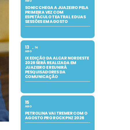
AGO
SONIC CHEGA A JUAZEIRO PELA
PRIMEIRA VEZ COM
ESPETÁCULO TEATRAL E DUAS
SESSÕES EM AGOSTO
13
14
AGO
IX EDIÇÃO DA ALCAR NORDESTE
2026 SERÁ REALIZADA EM
JUAZEIRO E REUNIRÁ
PESQUISADORES DA
COMUNICAÇÃO
15
AGO
PETROLINA VAI TREMER COM O
AGOSTO PRO ROCK PNZ 2026