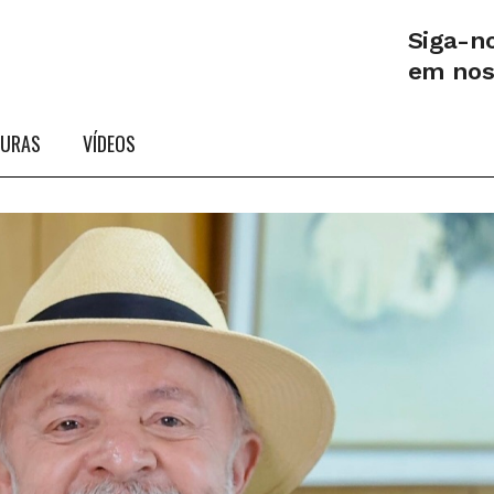
Siga-n
em no
TURAS
VÍDEOS