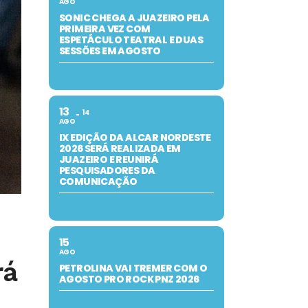
AGO
SONIC CHEGA A JUAZEIRO PELA
PRIMEIRA VEZ COM
ESPETÁCULO TEATRAL E DUAS
SESSÕES EM AGOSTO
13
14
AGO
IX EDIÇÃO DA ALCAR NORDESTE
2026 SERÁ REALIZADA EM
JUAZEIRO E REUNIRÁ
PESQUISADORES DA
COMUNICAÇÃO
15
AGO
rá
PETROLINA VAI TREMER COM O
AGOSTO PRO ROCK PNZ 2026