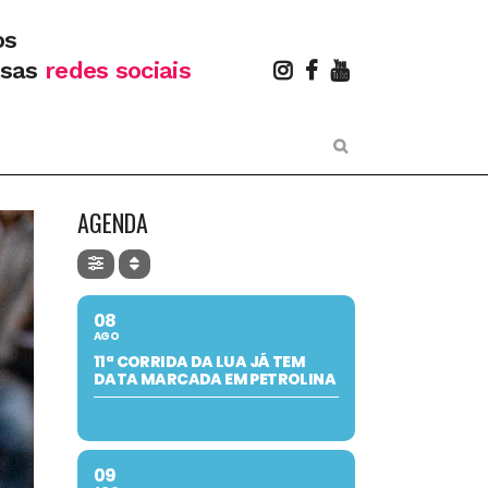
os
ssas
redes sociais
AGENDA
08
AGO
11ª CORRIDA DA LUA JÁ TEM
DATA MARCADA EM PETROLINA
09