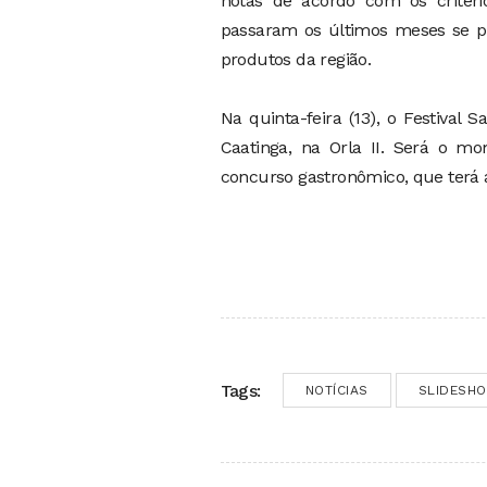
notas de acordo com os critéri
passaram os últimos meses se p
produtos da região.
Na quinta-feira (13), o Festival
Caatinga, na Orla II. Será o m
concurso gastronômico, que terá 
Tags:
NOTÍCIAS
SLIDESH