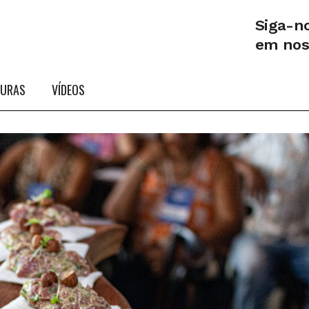
Siga-n
em no
TURAS
VÍDEOS