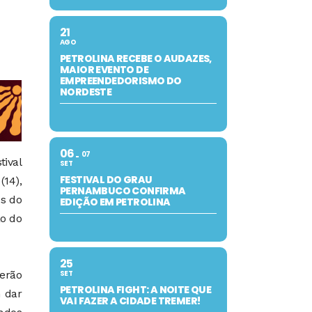
21
AGO
PETROLINA RECEBE O AUDAZES,
MAIOR EVENTO DE
EMPREENDEDORISMO DO
NORDESTE
06
07
ival
SET
FESTIVAL DO GRAU
(14),
PERNAMBUCO CONFIRMA
és do
EDIÇÃO EM PETROLINA
ão do
25
SET
erão
PETROLINA FIGHT: A NOITE QUE
 dar
VAI FAZER A CIDADE TREMER!