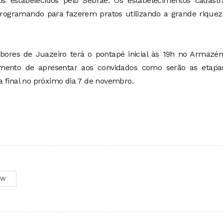
os estabelecidos pelo Sebrae. Os estabelecimentos cadastr
rogramando para fazerem pratos utilizando a grande riquez
 Sabores de Juazeiro terá o pontapé inicial às 19h no Armaz
omento de apresentar aos convidados como serão as etapa
a final no próximo dia 7 de novembro.
OW