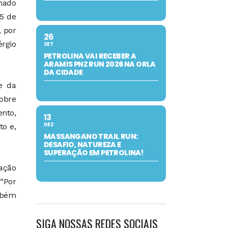
mado
15 de
 por
26
rgio
SET
PETROLINA VAI RECEBER A
ARAMIS PNZ RUN 2026 NA ORLA
DA CIDADE
e da
sobre
nto,
13
DEZ
to e,
MASSANGANO TRAIL RUN:
DESAFIO, NATUREZA E
SUPERAÇÃO EM PETROLINA!
ação
 “Por
mbém
SIGA NOSSAS REDES SOCIAIS