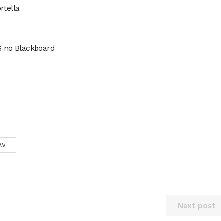
rtella
 no Blackboard
OW
Next post