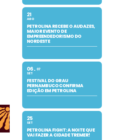
21
AGO
PETROLINA RECEBE O AUDAZES,
MAIOR EVENTO DE
EMPREENDEDORISMO DO
NORDESTE
06
07
SET
FESTIVAL DO GRAU
PERNAMBUCO CONFIRMA
EDIÇÃO EM PETROLINA
25
SET
PETROLINA FIGHT: A NOITE QUE
VAI FAZER A CIDADE TREMER!