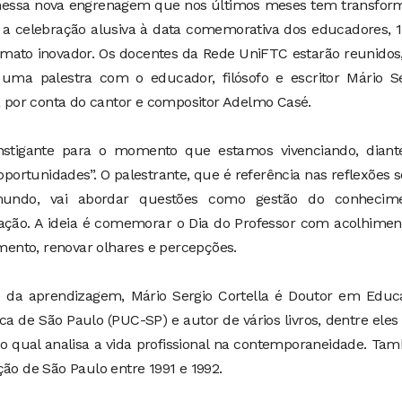
 nessa nova engrenagem que nos últimos meses tem transfor
 a celebração alusiva à data comemorativa dos educadores, 
to inovador. Os docentes da Rede UniFTC estarão reunidos,
uma palestra com o educador, filósofo e escritor Mário Sé
rá por conta do cantor e compositor Adelmo Casé.
nstigante para o momento que estamos vivenciando, diant
ortunidades”. O palestrante, que é referência nas reflexões 
undo, vai abordar questões como gestão do conhecime
ação. A ideia é comemorar o Dia do Professor com acolhimen
ento, renovar olhares e percepções.
so da aprendizagem, Mário Sergio Cortella é Doutor em Educ
ica de São Paulo (PUC-SP) e autor de vários livros, dentre eles
 qual analisa a vida profissional na contemporaneidade. Ta
ção de São Paulo entre 1991 e 1992.