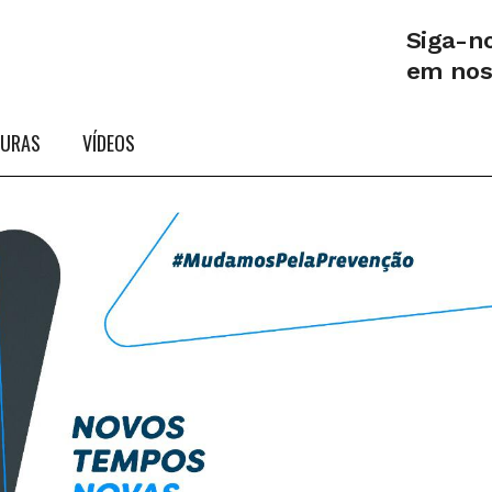
Siga-n
em no
TURAS
VÍDEOS