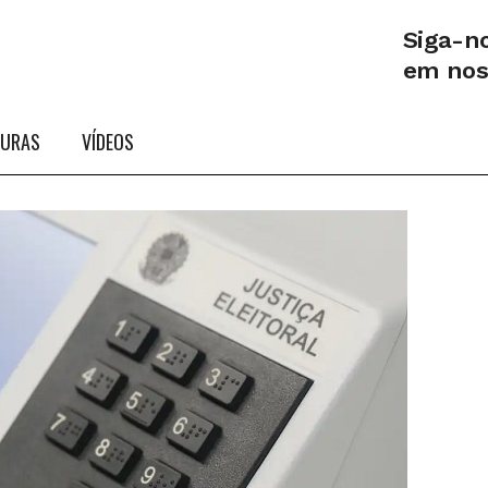
Siga-n
em no
TURAS
VÍDEOS