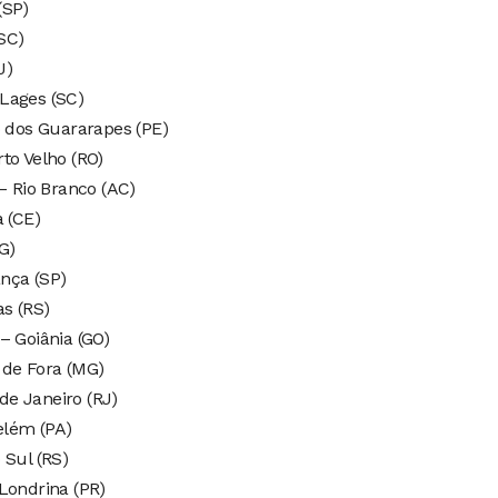
(SP)
(SC)
J)
Lages (SC)
o dos Guararapes (PE)
to Velho (RO)
– Rio Branco (AC)
a (CE)
G)
nça (SP)
as (RS)
– Goiânia (GO)
 de Fora (MG)
e Janeiro (RJ)
elém (PA)
 Sul (RS)
Londrina (PR)