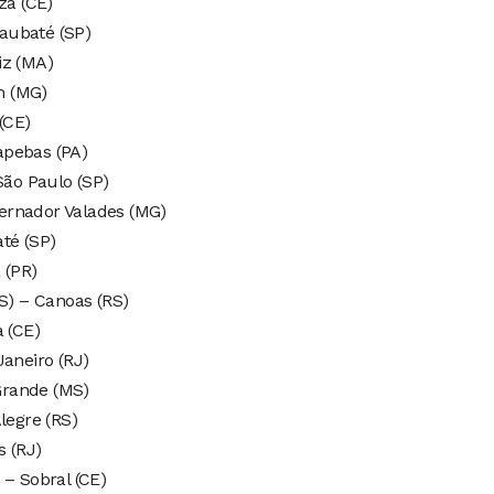
za (CE)
aubaté (SP)
iz (MA)
m (MG)
(CE)
apebas (PA)
São Paulo (SP)
ernador Valades (MG)
té (SP)
 (PR)
RS) – Canoas (RS)
a (CE)
Janeiro (RJ)
Grande (MS)
legre (RS)
 (RJ)
 – Sobral (CE)