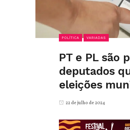
POLÍTICA
VARIADAS
PT e PL são 
deputados qu
eleições muni
22 de julho de 2024