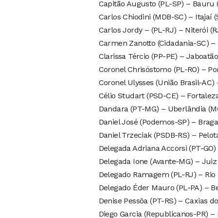
Capitão Augusto (PL-SP) – Bauru 
Carlos Chiodini (MDB-SC) – Itajaí 
Carlos Jordy – (PL-RJ) – Niterói (R
Carmen Zanotto (Cidadania-SC) – 
Clarissa Tércio (PP-PE) – Jaboatã
Coronel Chrisóstomo (PL-RO) – Por
Coronel Ulysses (União Brasil-AC) 
Célio Studart (PSD-CE) – Fortalez
Dandara (PT-MG) – Uberlândia (M
Daniel José (Podemos-SP) – Braga
Daniel Trzeciak (PSDB-RS) – Pelot
Delegada Adriana Accorsi (PT-GO) 
Delegada Ione (Avante-MG) – Juiz
Delegado Ramagem (PL-RJ) – Rio d
Delegado Éder Mauro (PL-PA) – B
Denise Pessôa (PT-RS) – Caxias do
Diego Garcia (Republicanos-PR) – 