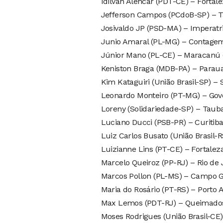
Idilvan Alencar (PDT-CE) – Fortale
Jefferson Campos (PCdoB-SP) – T
Josivaldo JP (PSD-MA) – Imperatr
Junio Amaral (PL-MG) – Contage
Júnior Mano (PL-CE) – Maracanú 
Keniston Braga (MDB-PA) – Parau
Kim Kataguiri (União Brasil-SP) – 
Leonardo Monteiro (PT-MG) – Gov
Loreny (Solidariedade-SP) – Tauba
Luciano Ducci (PSB-PR) – Curitiba
Luiz Carlos Busato (União Brasil-
Luizianne Lins (PT-CE) – Fortalez
Marcelo Queiroz (PP-RJ) – Rio de 
Marcos Pollon (PL-MS) – Campo 
Maria do Rosário (PT-RS) – Porto A
Max Lemos (PDT-RJ) – Queimados
Moses Rodrigues (União Brasil-CE)