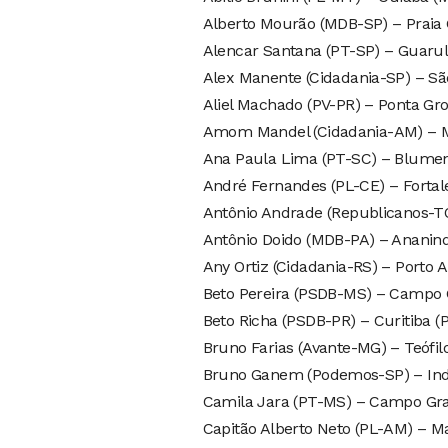
Alberto Mourão (MDB-SP) – Praia 
Alencar Santana (PT-SP) – Guarul
Alex Manente (Cidadania-SP) – Sã
Aliel Machado (PV-PR) – Ponta Gro
Amom Mandel (Cidadania-AM) – 
Ana Paula Lima (PT-SC) – Blume
André Fernandes (PL-CE) – Fortal
Antônio Andrade (Republicanos-TO
Antônio Doido (MDB-PA) – Ananin
Any Ortiz (Cidadania-RS) – Porto A
Beto Pereira (PSDB-MS) – Campo
Beto Richa (PSDB-PR) – Curitiba (
Bruno Farias (Avante-MG) – Teófil
Bruno Ganem (Podemos-SP) – Ind
Camila Jara (PT-MS) – Campo Gr
Capitão Alberto Neto (PL-AM) – 