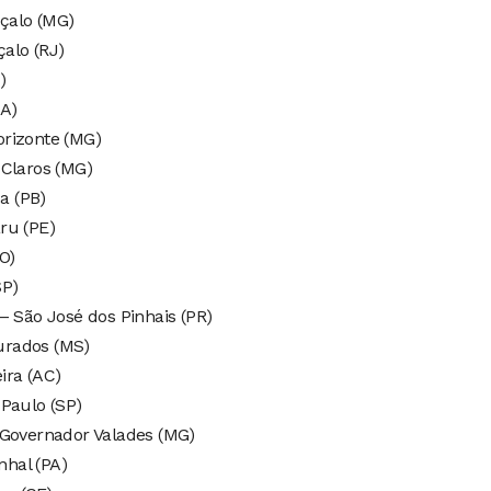
çalo (MG)
alo (RJ)
)
MA)
orizonte (MG)
 Claros (MG)
a (PB)
ru (PE)
O)
SP)
– São José dos Pinhais (PR)
urados (MS)
ira (AC)
 Paulo (SP)
 Governador Valades (MG)
nhal (PA)