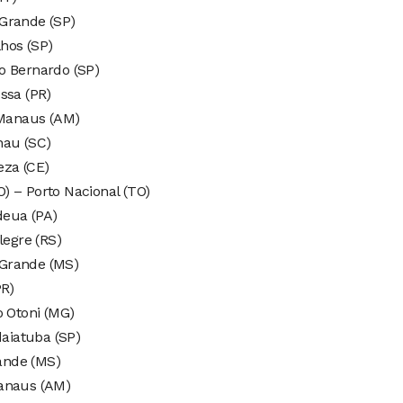
Grande (SP)
hos (SP)
o Bernardo (SP)
ssa (PR)
Manaus (AM)
nau (SC)
eza (CE)
) – Porto Nacional (TO)
deua (PA)
legre (RS)
 Grande (MS)
PR)
o Otoni (MG)
aiatuba (SP)
ande (MS)
Manaus (AM)