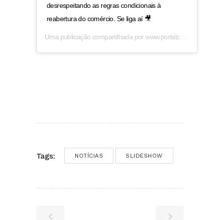
desrespeitando as regras condicionais à
reabertura do comércio. Se liga aí 🎥
Uma publicação compartilhada por
www.portalzap.com
(@por
Tags:
NOTÍCIAS
SLIDESHOW