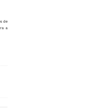
es de
ara a