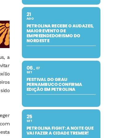
21
AGO
PETROLINA RECEBE O AUDAZES,
MAIOR EVENTO DE
EMPREENDEDORISMO DO
NORDESTE
s, a
itar
06
07
SET
ílio
FESTIVAL DO GRAU
iros
PERNAMBUCO CONFIRMA
EDIÇÃO EM PETROLINA
 sido
teger
25
SET
a com
PETROLINA FIGHT: A NOITE QUE
esta
VAI FAZER A CIDADE TREMER!