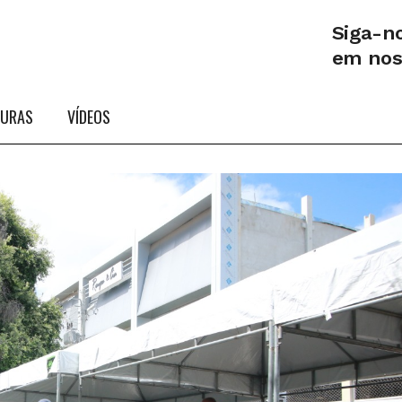
Siga-n
em no
TURAS
VÍDEOS