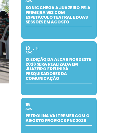
AGO
SONIC CHEGA A JUAZEIRO PELA
PRIMEIRA VEZ COM
ESPETÁCULO TEATRAL E DUAS
SESSÕES EM AGOSTO
13
14
AGO
IX EDIÇÃO DA ALCAR NORDESTE
2026 SERÁ REALIZADA EM
JUAZEIRO E REUNIRÁ
PESQUISADORES DA
COMUNICAÇÃO
15
AGO
PETROLINA VAI TREMER COM O
AGOSTO PRO ROCK PNZ 2026