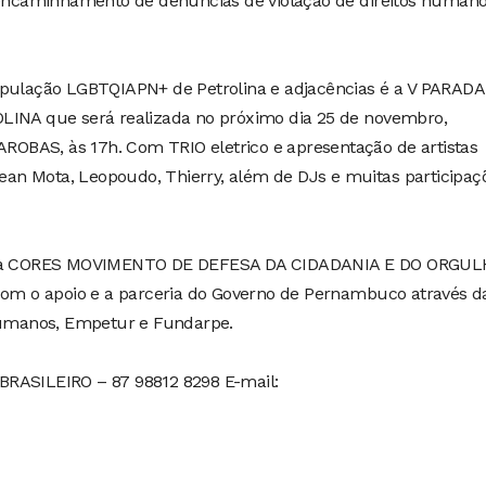
 e encaminhamento de denúncias de violação de direitos human
pulação LGBTQIAPN+ de Petrolina e adjacências é a V PARAD
A que será realizada no próximo dia 25 de novembro,
OBAS, às 17h. Com TRIO eletrico e apresentação de artistas
 Mota, Leopoudo, Thierry, além de DJs e muitas participaço
as pela CORES MOVIMENTO DE DEFESA DA CIDADANIA E DO ORGU
 o apoio e a parceria do Governo de Pernambuco através d
 Humanos, Empetur e Fundarpe.
 BRASILEIRO – 87 98812 8298 E-mail: