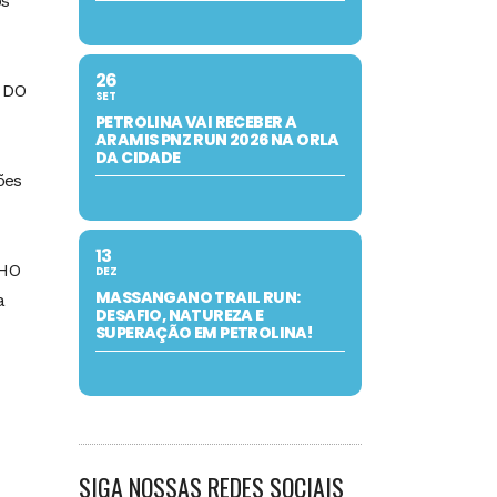
os
26
A DO
SET
PETROLINA VAI RECEBER A
ARAMIS PNZ RUN 2026 NA ORLA
DA CIDADE
̃es
13
LHO
DEZ
MASSANGANO TRAIL RUN:
a
DESAFIO, NATUREZA E
SUPERAÇÃO EM PETROLINA!
SIGA NOSSAS REDES SOCIAIS