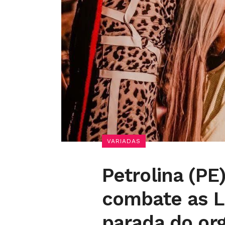
VARIADAS
Petrolina (PE
combate as 
parada do or