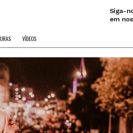
Siga-n
em no
TURAS
VÍDEOS