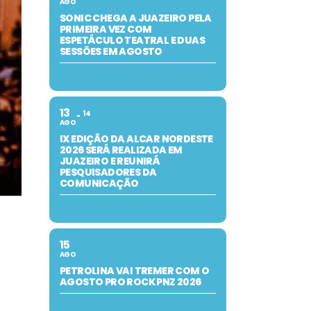
AGO
SONIC CHEGA A JUAZEIRO PELA
PRIMEIRA VEZ COM
ESPETÁCULO TEATRAL E DUAS
SESSÕES EM AGOSTO
13
14
AGO
IX EDIÇÃO DA ALCAR NORDESTE
2026 SERÁ REALIZADA EM
JUAZEIRO E REUNIRÁ
PESQUISADORES DA
COMUNICAÇÃO
15
AGO
PETROLINA VAI TREMER COM O
AGOSTO PRO ROCK PNZ 2026