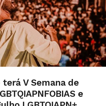
) terá V Semana de
LGBTQIAPNFOBIAS e
gulho LGBTQIAPN+