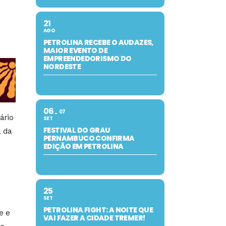
21
AGO
PETROLINA RECEBE O AUDAZES,
MAIOR EVENTO DE
EMPREENDEDORISMO DO
NORDESTE
06
07
́rio
SET
FESTIVAL DO GRAU
a da
PERNAMBUCO CONFIRMA
EDIÇÃO EM PETROLINA
25
SET
PETROLINA FIGHT: A NOITE QUE
e e
VAI FAZER A CIDADE TREMER!