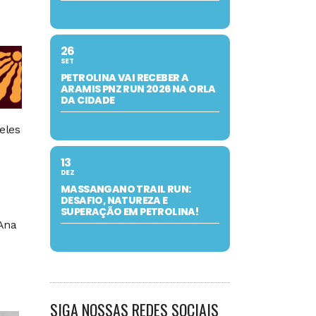
26
SET
PETROLINA VAI RECEBER A
ARAMIS PNZ RUN 2026 NA ORLA
DA CIDADE
eles
13
DEZ
MASSANGANO TRAIL RUN:
DESAFIO, NATUREZA E
SUPERAÇÃO EM PETROLINA!
 Ana
SIGA NOSSAS REDES SOCIAIS