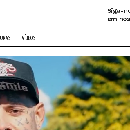
Siga-n
em no
TURAS
VÍDEOS