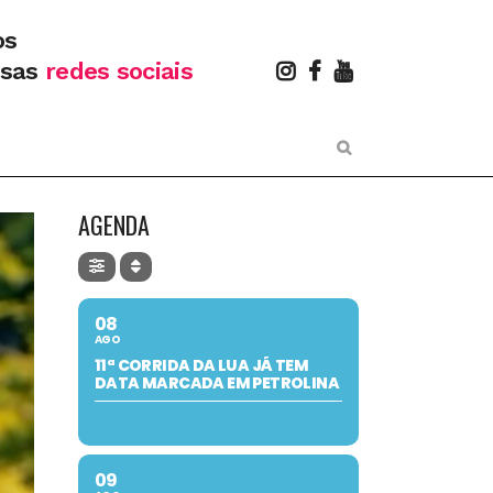
os
ssas
redes sociais
AGENDA
08
AGO
11ª CORRIDA DA LUA JÁ TEM
DATA MARCADA EM PETROLINA
09