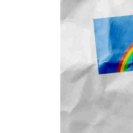
Tocador
de
vídeo