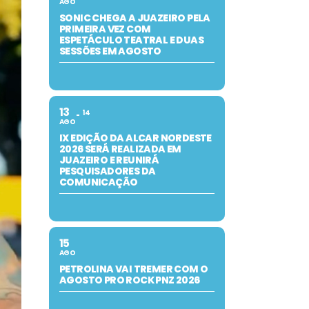
AGO
SONIC CHEGA A JUAZEIRO PELA
PRIMEIRA VEZ COM
ESPETÁCULO TEATRAL E DUAS
SESSÕES EM AGOSTO
13
14
AGO
IX EDIÇÃO DA ALCAR NORDESTE
2026 SERÁ REALIZADA EM
JUAZEIRO E REUNIRÁ
PESQUISADORES DA
COMUNICAÇÃO
15
AGO
PETROLINA VAI TREMER COM O
AGOSTO PRO ROCK PNZ 2026